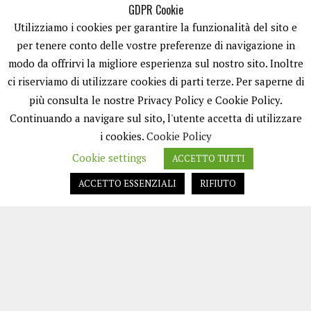
GDPR Cookie
Utilizziamo i cookies per garantire la funzionalità del sito e
per tenere conto delle vostre preferenze di navigazione in
modo da offrirvi la migliore esperienza sul nostro sito. Inoltre
ci riserviamo di utilizzare cookies di parti terze. Per saperne di
ISCRIVITI
più consulta le nostre Privacy Policy e Cookie Policy.
Continuando a navigare sul sito, l'utente accetta di utilizzare
i cookies.
Cookie Policy
Cookie settings
ACCETTO TUTTI
ACCETTO ESSENZIALI
RIFIUTO
EASYNEWS24 È UN PORTALE GESTITO DA FRANCESCO TV - PARTITA IVA
08792490727 - TESTATA GIORNALISTICA REGISTRATA PRESSO IL TRIBUNALE
DI TRANI RG N.256/2018 MOD.21/12/2023. TUTTI I DIRITTI RISERVATI.