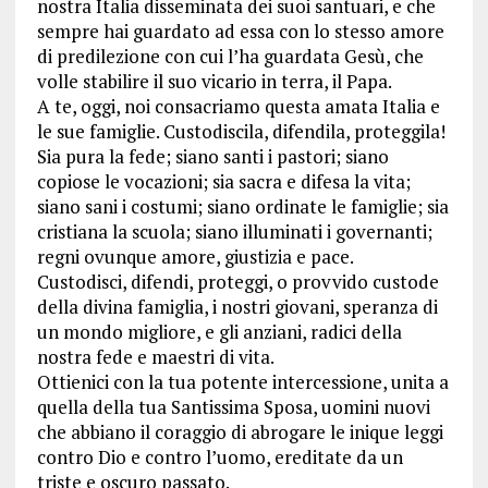
nostra Italia disseminata dei suoi santuari, e che
sempre hai guardato ad essa con lo stesso amore
di predilezione con cui l’ha guardata Gesù, che
volle stabilire il suo vicario in terra, il Papa.
A te, oggi, noi consacriamo questa amata Italia e
le sue famiglie. Custodiscila, difendila, proteggila!
Sia pura la fede; siano santi i pastori; siano
copiose le vocazioni; sia sacra e difesa la vita;
siano sani i costumi; siano ordinate le famiglie; sia
cristiana la scuola; siano illuminati i governanti;
regni ovunque amore, giustizia e pace.
Custodisci, difendi, proteggi, o provvido custode
della divina famiglia, i nostri giovani, speranza di
un mondo migliore, e gli anziani, radici della
nostra fede e maestri di vita.
Ottienici con la tua potente intercessione, unita a
quella della tua Santissima Sposa, uomini nuovi
che abbiano il coraggio di abrogare le inique leggi
contro Dio e contro l’uomo, ereditate da un
triste e oscuro passato.