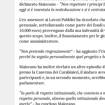
dichiarato Maiorano –
“Non rispettare i principi 
oggi si è rasentata la maleducazione e si è centrat
L’ex assessore ai Lavori Pubblici ha ricordato ch
personale, sottolineando come parte dei fondi ut
10.000 euro) provengano dalla sua indennità di 
questo scopo. Inoltre, il finanziamento per le gi
come amministratore.
“Non pretendo ringraziamenti”
– ha aggiunto l’O
perché ho seguito personalmente quel progetto e ho
Maiorano ha inoltre rivelato un altro episodio d
presso la Caserma dei Carabinieri, il sindaco av
partecipanti e, in un secondo momento, avrebbe p
parlamentare.
“Io parlo di rispetto istituzionale, che comincia a 
rispetto personale, almeno quello istituzionale dov
averlo”
– ha concluso Maiorano.