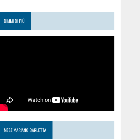
DIMMI DI PIÙ
MESE MARIANO BARLETTA