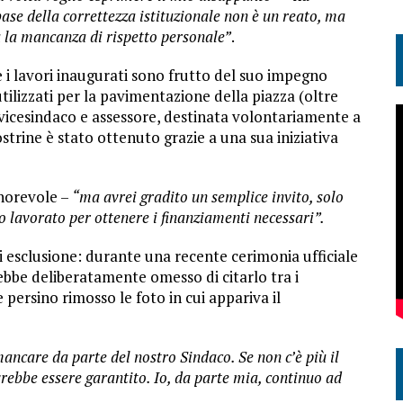
base della correttezza istituzionale non è un reato, ma
a la mancanza di rispetto personale”
.
e i lavori inaugurati sono frutto del suo impegno
ilizzati per la pavimentazione della piazza (oltre
vicesindaco e assessore, destinata volontariamente a
ostrine è stato ottenuto grazie a una sua iniziativa
norevole –
“ma avrei gradito un semplice invito, solo
 lavorato per ottenere i finanziamenti necessari”.
i esclusione: durante una recente cerimonia ufficiale
rebbe deliberatamente omesso di citarlo tra i
ersino rimosso le foto in cui appariva il
mancare da parte del nostro Sindaco. Se non c’è più il
rebbe essere garantito. Io, da parte mia, continuo ad