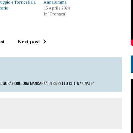
uggio e Torricella a
Annarumma
torio
13 Aprile 2024
In "Cronaca"
st
Next post
AUGURAZIONE, UNA MANCANZA DI RISPETTO ISTITUZIONALE”"