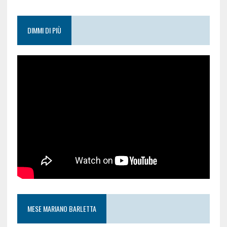
DIMMI DI PIÙ
MESE MARIANO BARLETTA