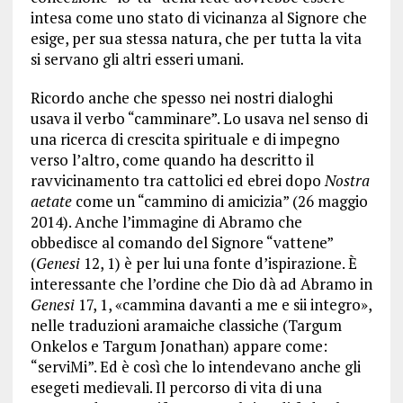
intesa come uno stato di vicinanza al Signore che
esige, per sua stessa natura, che per tutta la vita
si servano gli altri esseri umani.
Ricordo anche che spesso nei nostri dialoghi
usava il verbo “camminare”. Lo usava nel senso di
una ricerca di crescita spirituale e di impegno
verso l’altro, come quando ha descritto il
ravvicinamento tra cattolici ed ebrei dopo
Nostra
aetate
come un “cammino di amicizia” (26 maggio
2014). Anche l’immagine di Abramo che
obbedisce al comando del Signore “vattene”
(
Genesi
12, 1) è per lui una fonte d’ispirazione. È
interessante che l’ordine che Dio dà ad Abramo in
Genesi
17, 1, «cammina davanti a me e sii integro»,
nelle traduzioni aramaiche classiche (Targum
Onkelos e Targum Jonathan) appare come:
“serviMi”. Ed è così che lo intendevano anche gli
esegeti medievali. Il percorso di vita di una