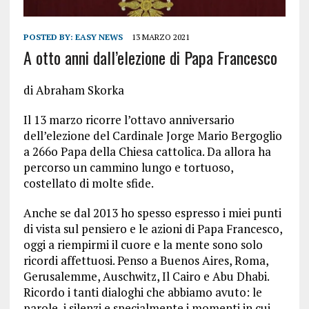
POSTED BY:
EASY NEWS
13 MARZO 2021
A otto anni dall’elezione di Papa Francesco
di Abraham Skorka
Il 13 marzo ricorre l’ottavo anniversario
dell’elezione del Cardinale Jorge Mario Bergoglio
a 266
o
Papa della Chiesa cattolica. Da allora ha
percorso un cammino lungo e tortuoso,
costellato di molte sfide.
Anche se dal 2013 ho spesso espresso i miei punti
di vista sul pensiero e le azioni di Papa Francesco,
oggi a riempirmi il cuore e la mente sono solo
ricordi affettuosi. Penso a Buenos Aires, Roma,
Gerusalemme, Auschwitz, Il Cairo e Abu Dhabi.
Ricordo i tanti dialoghi che abbiamo avuto: le
parole, i silenzi e specialmente i momenti in cui