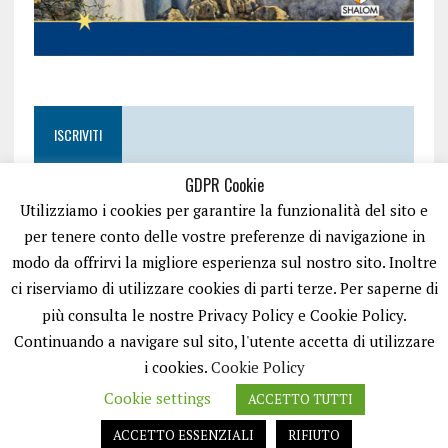
ISCRIVITI
GDPR Cookie
Utilizziamo i cookies per garantire la funzionalità del sito e
per tenere conto delle vostre preferenze di navigazione in
modo da offrirvi la migliore esperienza sul nostro sito. Inoltre
ci riserviamo di utilizzare cookies di parti terze. Per saperne di
più consulta le nostre Privacy Policy e Cookie Policy.
Continuando a navigare sul sito, l'utente accetta di utilizzare
i cookies.
Cookie Policy
Cookie settings
ACCETTO TUTTI
EASYNEWS24 È UN PORTALE GESTITO DA FRANCESCO TV - PARTITA IVA
08792490727 - TESTATA GIORNALISTICA REGISTRATA PRESSO IL TRIBUNALE
ACCETTO ESSENZIALI
RIFIUTO