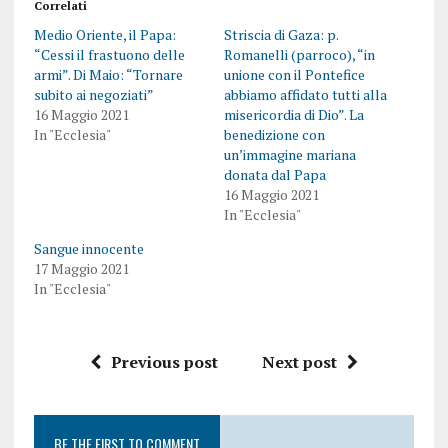
Correlati
Medio Oriente, il Papa:
Striscia di Gaza: p.
“Cessi il frastuono delle
Romanelli (parroco), “in
armi”. Di Maio: “Tornare
unione con il Pontefice
subito ai negoziati”
abbiamo affidato tutti alla
16 Maggio 2021
misericordia di Dio”. La
In "Ecclesia"
benedizione con
un’immagine mariana
donata dal Papa
16 Maggio 2021
In "Ecclesia"
Sangue innocente
17 Maggio 2021
In "Ecclesia"
Previous post
Next post
BE THE FIRST TO COMMENT