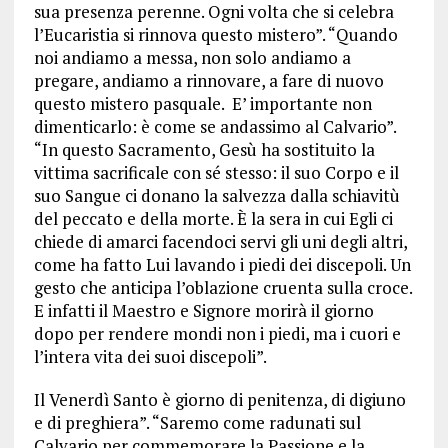
sua presenza perenne. Ogni volta che si celebra
l’Eucaristia si rinnova questo mistero”. “Quando
noi andiamo a messa, non solo andiamo a
pregare, andiamo a rinnovare, a fare di nuovo
questo mistero pasquale. E’ importante non
dimenticarlo: è come se andassimo al Calvario”.
“In questo Sacramento, Gesù ha sostituito la
vittima sacrificale con sé stesso: il suo Corpo e il
suo Sangue ci donano la salvezza dalla schiavitù
del peccato e della morte. È la sera in cui Egli ci
chiede di amarci facendoci servi gli uni degli altri,
come ha fatto Lui lavando i piedi dei discepoli. Un
gesto che anticipa l’oblazione cruenta sulla croce.
E infatti il Maestro e Signore morirà il giorno
dopo per rendere mondi non i piedi, ma i cuori e
l’intera vita dei suoi discepoli”.
Il Venerdì Santo è giorno di penitenza, di digiuno
e di preghiera”. “Saremo come radunati sul
Calvario per commemorare la Passione e la