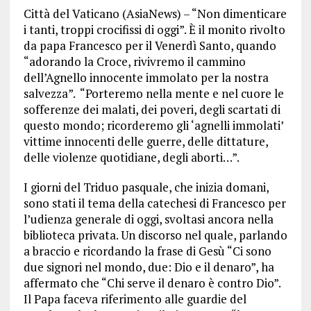
Città del Vaticano (AsiaNews) – “Non dimenticare
i tanti, troppi crocifissi di oggi”. È il monito rivolto
da papa Francesco per il Venerdì Santo, quando
“adorando la Croce, rivivremo il cammino
dell’Agnello innocente immolato per la nostra
salvezza”. “Porteremo nella mente e nel cuore le
sofferenze dei malati, dei poveri, degli scartati di
questo mondo; ricorderemo gli ‘agnelli immolati’
vittime innocenti delle guerre, delle dittature,
delle violenze quotidiane, degli aborti…”.
I giorni del Triduo pasquale, che inizia domani,
sono stati il tema della catechesi di Francesco per
l’udienza generale di oggi, svoltasi ancora nella
biblioteca privata. Un discorso nel quale, parlando
a braccio e ricordando la frase di Gesù “Ci sono
due signori nel mondo, due: Dio e il denaro”, ha
affermato che “Chi serve il denaro è contro Dio”.
Il Papa faceva riferimento alle guardie del