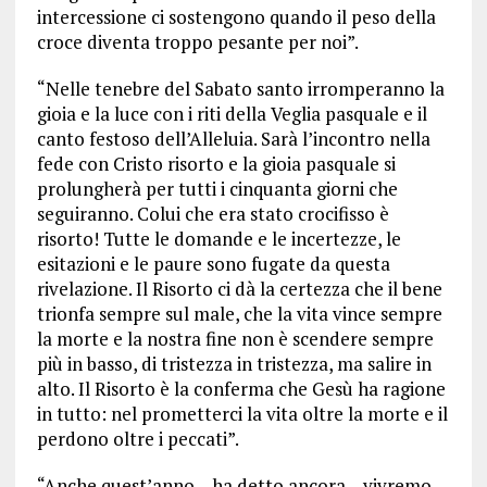
intercessione ci sostengono quando il peso della
croce diventa troppo pesante per noi”.
“Nelle tenebre del Sabato santo irromperanno la
gioia e la luce con i riti della Veglia pasquale e il
canto festoso dell’Alleluia. Sarà l’incontro nella
fede con Cristo risorto e la gioia pasquale si
prolungherà per tutti i cinquanta giorni che
seguiranno. Colui che era stato crocifisso è
risorto! Tutte le domande e le incertezze, le
esitazioni e le paure sono fugate da questa
rivelazione. Il Risorto ci dà la certezza che il bene
trionfa sempre sul male, che la vita vince sempre
la morte e la nostra fine non è scendere sempre
più in basso, di tristezza in tristezza, ma salire in
alto. Il Risorto è la conferma che Gesù ha ragione
in tutto: nel prometterci la vita oltre la morte e il
perdono oltre i peccati”.
“Anche quest’anno – ha detto ancora – vivremo