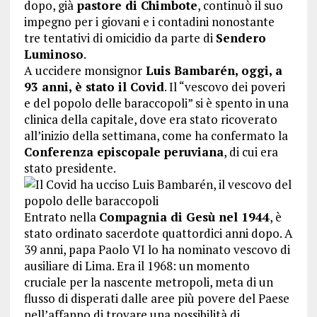
dopo, già
pastore di Chimbote
, continuò il suo
impegno per i giovani e i contadini nonostante
tre tentativi di omicidio da parte di
Sendero
Luminoso
.
A uccidere monsignor
Luis Bambarén, oggi, a
93 anni, è stato il Covid
. Il “vescovo dei poveri
e del popolo delle baraccopoli” si è spento in una
clinica della capitale, dove era stato ricoverato
all’inizio della settimana, come ha confermato la
Conferenza episcopale peruviana
, di cui era
stato presidente.
Entrato nella
Compagnia di Gesù nel 1944
, è
stato ordinato sacerdote quattordici anni dopo. A
39 anni, papa Paolo VI lo ha nominato vescovo di
ausiliare di Lima. Era il 1968: un momento
cruciale per la nascente metropoli, meta di un
flusso di disperati dalle aree più povere del Paese
nell’affanno di trovare una possibilità di