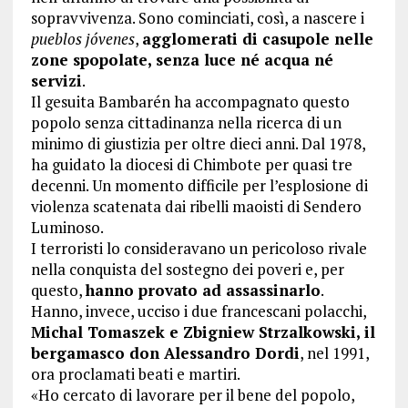
sopravvivenza. Sono cominciati, così, a nascere i
pueblos jóvenes
,
agglomerati di casupole nelle
zone spopolate, senza luce né acqua né
servizi
.
Il gesuita Bambarén ha accompagnato questo
popolo senza cittadinanza nella ricerca di un
minimo di giustizia per oltre dieci anni. Dal 1978,
ha guidato la diocesi di Chimbote per quasi tre
decenni. Un momento difficile per l’esplosione di
violenza scatenata dai ribelli maoisti di Sendero
Luminoso.
I terroristi lo consideravano un pericoloso rivale
nella conquista del sostegno dei poveri e, per
questo,
hanno provato ad assassinarlo
.
Hanno, invece, ucciso i due francescani polacchi,
Michal Tomaszek e Zbigniew Strzalkowski, il
bergamasco don Alessandro Dordi
, nel 1991,
ora proclamati beati e martiri.
«Ho cercato di lavorare per il bene del popolo,