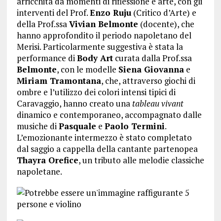
arricchita da momenti di riflessione e arte, con gli
interventi del Prof.
Enzo Ruju
(Critico d’Arte) e
della Prof.ssa
Vivian Belmonte
(docente), che
hanno approfondito il periodo napoletano del
Merisi. Particolarmente suggestiva è stata la
performance di
Body Art
curata dalla Prof.ssa
Belmonte
, con le modelle
Siena Giovanna
e
Miriam Tramontana
, che, attraverso giochi di
ombre e l’utilizzo dei colori intensi tipici di
Caravaggio, hanno creato una
tableau vivant
dinamico e contemporaneo, accompagnato dalle
musiche di
Pasquale
e
Paolo Termini
.
L’emozionante intermezzo è stato completato
dal saggio a cappella della cantante partenopea
Thayra Orefice
, un tributo alle melodie classiche
napoletane.