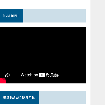
DIMMI DI PIÙ
MESE MARIANO BARLETTA