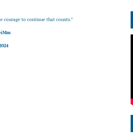
s the courage to continue that counts.”
YeiMm
2024