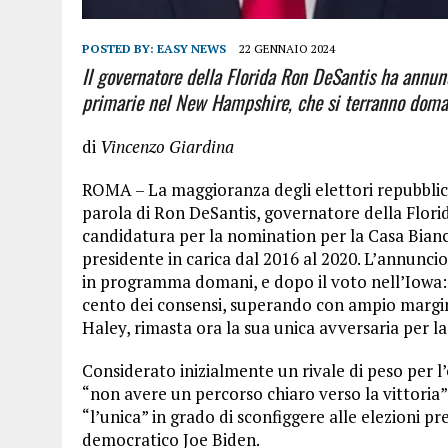
POSTED BY:
EASY NEWS
22 GENNAIO 2024
Il governatore della Florida Ron DeSantis ha annunci
primarie nel New Hampshire, che si terranno doma
di
Vincenzo Giardina
ROMA – La maggioranza degli elettori repubblic
parola di Ron DeSantis, governatore della Florida
candidatura per la nomination per la Casa Bian
presidente in carica dal 2016 al 2020. L’annunci
in programma domani, e dopo il voto nell’Iowa: 
cento dei consensi, superando con ampio margine
Haley, rimasta ora la sua unica avversaria per l
Considerato inizialmente un rivale di peso per l’
“non avere un percorso chiaro verso la vittoria”
“l’unica” in grado di sconfiggere alle elezioni prev
democratico Joe Biden.