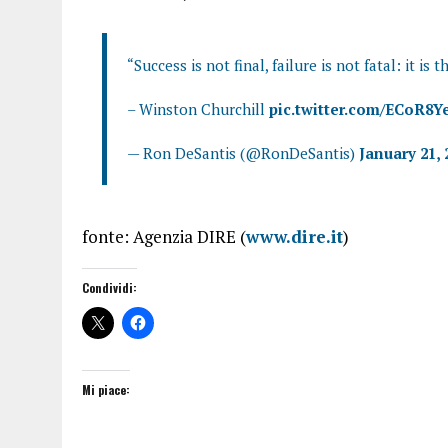
“Success is not final, failure is not fatal: it i
– Winston Churchill
pic.twitter.com/ECoR8
— Ron DeSantis (@RonDeSantis)
January 21, 
fonte: Agenzia DIRE (
www.dire.it
)
Condividi:
Mi piace: