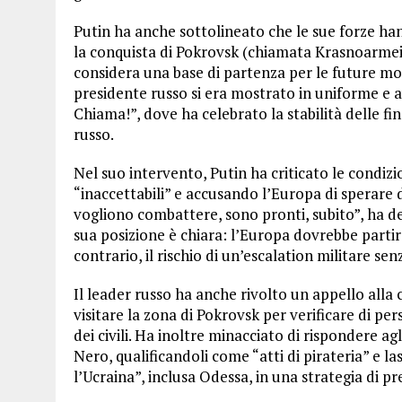
Putin ha anche sottolineato che le sue forze ha
la conquista di Pokrovsk (chiamata Krasnoarmeis
considera una base di partenza per le future mosse
presidente russo si era mostrato in uniforme e a
Chiama!”, dove ha celebrato la stabilità delle f
russo.
Nel suo intervento, Putin ha criticato le condiz
“inaccettabili” e accusando l’Europa di sperare di
vogliono combattere, sono pronti, subito”, ha d
sua posizione è chiara: l’Europa dovrebbe partir
contrario, il rischio di un’escalation militare s
Il leader russo ha anche rivolto un appello alla
visitare la zona di Pokrovsk per verificare di per
dei civili. Ha inoltre minacciato di rispondere ag
Nero, qualificandoli come “atti di pirateria” e la
l’Ucraina”, inclusa Odessa, in una strategia di p