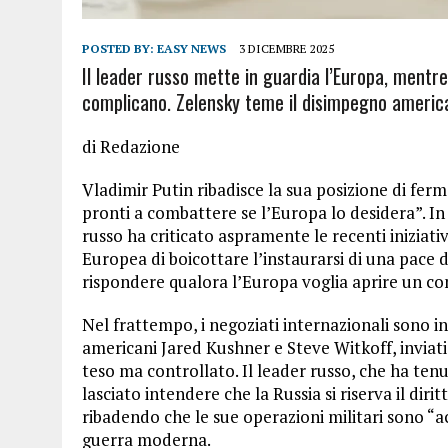
POSTED BY:
EASY NEWS
3 DICEMBRE 2025
Il leader russo mette in guardia l’Europa, mentre i
complicano. Zelensky teme il disimpegno american
di Redazione
Vladimir Putin ribadisce la sua posizione di fer
pronti a combattere se l’Europa lo desidera”. In
russo ha criticato aspramente le recenti iniziat
Europea di boicottare l’instaurarsi di una pace 
rispondere qualora l’Europa voglia aprire un con
Nel frattempo, i negoziati internazionali sono in
americani Jared Kushner e Steve Witkoff, inviati 
teso ma controllato. Il leader russo, che ha ten
lasciato intendere che la Russia si riserva il diri
ribadendo che le sue operazioni militari sono “ac
guerra moderna.