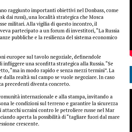
nno raggiunto importanti obiettivi nel Donbass, come
k dai russi), una località strategica che Mosca
 militari. Alla vigilia di questo incontro, il
veva partecipato a un forum di investitori, “La Russia
inanze pubbliche e la resilienza del sistema economico
ioni europee sul tavolo negoziale, definendole
 infliggere una sconfitta strategica alla Russia. “Se
etto, “ma in modo rapido e senza mezzi termini”. La
e dalla realtà sul campo se vuole negoziare. In caso
enza precedenti diventa concreto.
 comunità internazionale e alla stampa, invitando a
sona le condizioni sul terreno e garantire la sicurezza
li attacchi ucraini contro le petroliere russe nel Mar
sciando aperta la possibilità di “tagliare fuori dal mare
ressione crescente.