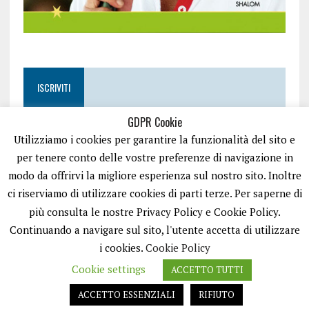
ISCRIVITI
GDPR Cookie
Utilizziamo i cookies per garantire la funzionalità del sito e
per tenere conto delle vostre preferenze di navigazione in
modo da offrirvi la migliore esperienza sul nostro sito. Inoltre
ci riserviamo di utilizzare cookies di parti terze. Per saperne di
più consulta le nostre Privacy Policy e Cookie Policy.
Continuando a navigare sul sito, l'utente accetta di utilizzare
i cookies.
Cookie Policy
Cookie settings
ACCETTO TUTTI
EASYNEWS24 È UN PORTALE GESTITO DA FRANCESCO TV - PARTITA IVA
08792490727 - TESTATA GIORNALISTICA REGISTRATA PRESSO IL TRIBUNALE
ACCETTO ESSENZIALI
RIFIUTO
DI TRANI RG N.256/2018 MOD.21/12/2023. TUTTI I DIRITTI RISERVATI.