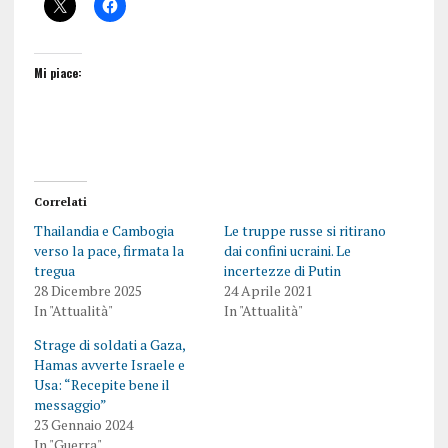
Mi piace:
Correlati
Thailandia e Cambogia
Le truppe russe si ritirano
verso la pace, firmata la
dai confini ucraini. Le
tregua
incertezze di Putin
28 Dicembre 2025
24 Aprile 2021
In "Attualità"
In "Attualità"
Strage di soldati a Gaza,
Hamas avverte Israele e
Usa: “Recepite bene il
messaggio”
23 Gennaio 2024
In "Guerra"