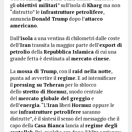
gli
obiettivi militari
” sull’isola di
Kharg
ma non
“distrutto” le
infrastrutture petrolifere
,
annuncia
Donald Trump
dopo l’
attacco
americano
.
Dall’
isola
a una ventina di chilometri dalle coste
dell’
Iran
transita la maggior parte dell’
export di
petrolio
della
Repubblica Islamica
di cui una
grande fetta è destinata al
mercato cinese
.
La
mossa di Trump
, con il
raid nella notte
,
punta ad avvertire il
regime
. E ad intensificare
il
pressing su Teheran
per lo sblocco
dello
stretto di Hormuz
, snodo centrale
del
mercato globale del greggio
e
dell’
energia
. “L’
Iran
liberi
Hormuz
oppure le
sue
infrastrutture petrolifere
saranno
distrutte”, è il sintesi il senso del messaggio che il
capo della
Casa Bianca
lancia al
regime degli