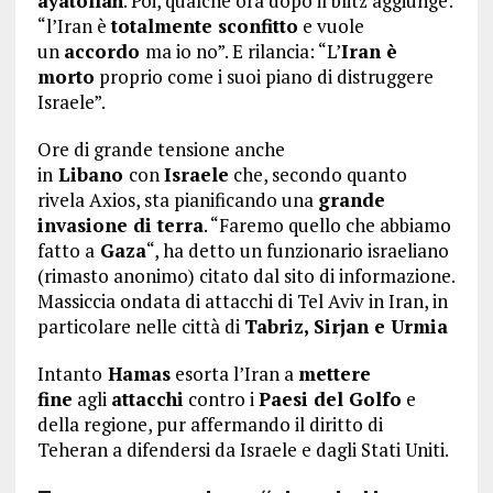
ayatollah
. Poi, qualche ora dopo il blitz aggiunge:
“l’Iran è
totalmente sconfitto
e vuole
un
accordo
ma io no”. E rilancia: “L’
Iran è
morto
proprio come i suoi piano di distruggere
Israele”.
Ore di grande tensione anche
in
Libano
con
Israele
che, secondo quanto
rivela Axios, sta pianificando una
grande
invasione di terra
. “Faremo quello che abbiamo
fatto a
Gaza
“, ha detto un funzionario israeliano
(rimasto anonimo) citato dal sito di informazione.
Massiccia ondata di attacchi di Tel Aviv in Iran, in
particolare nelle città di
Tabriz, Sirjan e Urmia
Intanto
Hamas
esorta l’Iran a
mettere
fine
agli
attacchi
contro i
Paesi del Golfo
e
della regione, pur affermando il diritto di
Teheran a difendersi da Israele e dagli Stati Uniti.