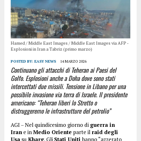
Hamed / Middle East Images / Middle East Images via AFP -
Esplosioni in Iran a Tabriz (primo marzo)
POSTED BY:
EASY NEWS
14 MARZO 2026
Continuano gli attacchi di Teheran ai Paesi del
Golfo. Esplosioni anche a Doha dove sono stati
intercettati due missili. Tensione in Libano per una
possibile invasione via terra di Israele. Il presidente
americano: “Teheran liberi lo Stretto o
distruggeremo le infrastrutture del petrolio”
AGI – Nel quindicesimo giorno di
guerra in
Iran
e in
Medio Oriente
parte il
raid degli
Usa
su
Kharg
. Gli
Stati Uniti
hanno “azzerato