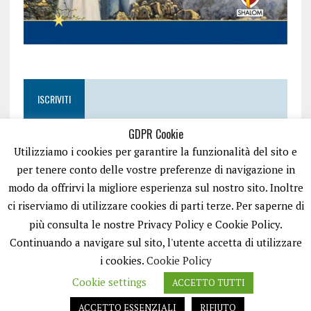
ISCRIVITI
GDPR Cookie
Utilizziamo i cookies per garantire la funzionalità del sito e
per tenere conto delle vostre preferenze di navigazione in
modo da offrirvi la migliore esperienza sul nostro sito. Inoltre
ci riserviamo di utilizzare cookies di parti terze. Per saperne di
più consulta le nostre Privacy Policy e Cookie Policy.
Continuando a navigare sul sito, l'utente accetta di utilizzare
i cookies.
Cookie Policy
Cookie settings
ACCETTO TUTTI
EASYNEWS24 È UN PORTALE GESTITO DA FRANCESCO TV - PARTITA IVA
08792490727 - TESTATA GIORNALISTICA REGISTRATA PRESSO IL TRIBUNALE
ACCETTO ESSENZIALI
RIFIUTO