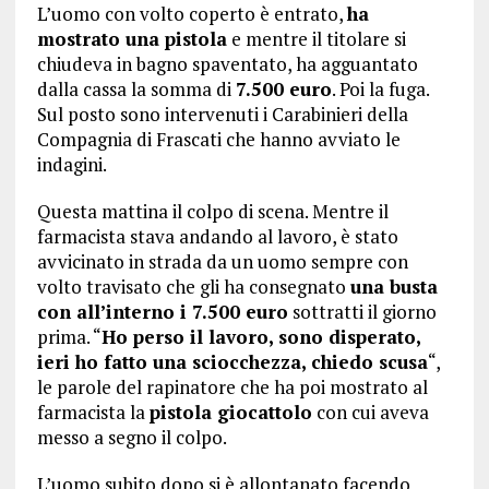
L’uomo con volto coperto è entrato,
ha
mostrato una pistola
e mentre il titolare si
chiudeva in bagno spaventato, ha agguantato
dalla cassa la somma di
7.500 euro
. Poi la fuga.
Sul posto sono intervenuti i Carabinieri della
Compagnia di Frascati che hanno avviato le
indagini.
Questa mattina il colpo di scena. Mentre il
farmacista stava andando al lavoro, è stato
avvicinato in strada da un uomo sempre con
volto travisato che gli ha consegnato
una busta
con all’interno i 7.500 euro
sottratti il giorno
prima. “
Ho perso il lavoro, sono disperato,
ieri ho fatto una sciocchezza, chiedo scusa
“,
le parole del rapinatore che ha poi mostrato al
farmacista la
pistola giocattolo
con cui aveva
messo a segno il colpo.
L’uomo subito dopo si è allontanato facendo