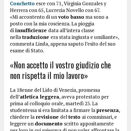
Conchetto
esce con 71, Virginia Gonzales y
Herrera con 65, Lucrezia Novello con 67.
«Mi accontento di un
voto basso
ma sono a
posto con la mia coscienza. La pioggia
di
insufficienze
data all’intera classe
nella
traduzione
era stata ingiusta e umiliante»,
commenta Linda, appena saputo l’esito del suo
esame di Stato.
«Non accetto il vostro giudizio che
non rispetta il mio lavoro»
La 18enne del Lido di Venezia, promessa
dell’
atletica leggera
, aveva protestato per
prima al colloquio orale, martedì 25. La
studentessa si era limitata a firmare la
presenza
,
chiedere la
revisione
del
testo
ai commissari, e
leggere un
documento
scritto appositamente
per loro in cui spiegava di non voler affrontare la