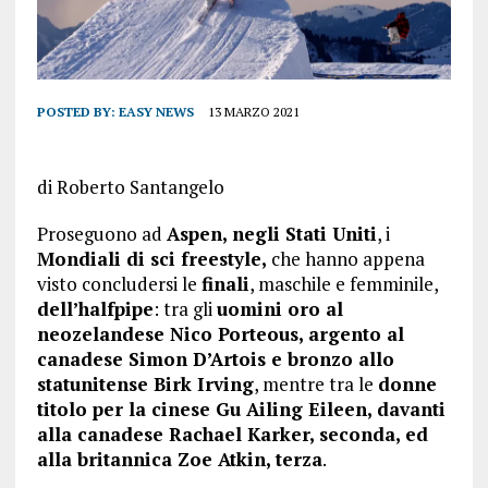
POSTED BY:
EASY NEWS
13 MARZO 2021
di Roberto Santangelo
Proseguono ad
Aspen, negli Stati Uniti
, i
Mondiali di sci freestyle,
che hanno appena
visto concludersi le
finali
, maschile e femminile,
dell’halfpipe
: tra gli
uomini oro al
neozelandese Nico Porteous, argento al
canadese Simon D’Artois e bronzo allo
statunitense Birk Irving
, mentre tra le
donne
titolo per la cinese Gu Ailing Eileen, davanti
alla canadese Rachael Karker, seconda, ed
alla britannica Zoe Atkin, terza
.