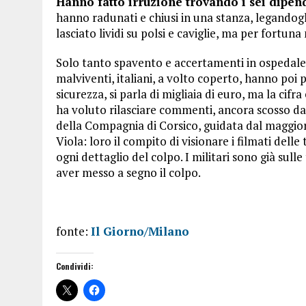
Hanno fatto irruzione trovando i sei dipend
hanno radunati e chiusi in una stanza, legandogl
lasciato lividi su polsi e caviglie, ma per fortu
Solo tanto spavento e accertamenti in ospedale
malviventi, italiani, a volto coperto, hanno poi 
sicurezza, si parla di migliaia di euro, ma la cifr
ha voluto rilasciare commenti, ancora scosso dal
della Compagnia di Corsico, guidata dal maggi
Viola: loro il compito di visionare i filmati dell
ogni dettaglio del colpo. I militari sono già sulle
aver messo a segno il colpo.
fonte:
Il Giorno/Milano
Condividi: