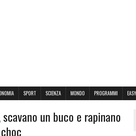
ONOMIA
SPORT
SCIENZA
MONDO
PROGRAMMI
EASY
o, scavano un buco e rapinano
o choc