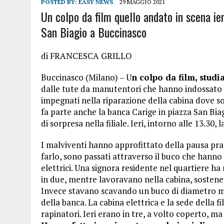
POSTED BY:
EASY NEWS
29 MAGGIO 2021
Un colpo da film quello andato in scena ie
San Biagio a Buccinasco
di FRANCESCA GRILLO
Buccinasco (Milano) – U
n colpo da film, studi
dalle tute da manutentori che hanno indossato p
impegnati nella riparazione della cabina dove so
fa parte anche la banca Carige in piazza San Bi
di sorpresa nella filiale. Ieri, intorno alle 13.30, l
I malviventi hanno approfittato della pausa pr
farlo, sono passati attraverso il buco che hanno 
elettrici. Una signora residente nel quartiere ha r
in due, mentre lavoravano nella cabina, sostenen
Invece stavano scavando un buco di diametro mez
della banca. La cabina elettrica e la sede della f
rapinatori. Ieri erano in tre, a volto coperto, m