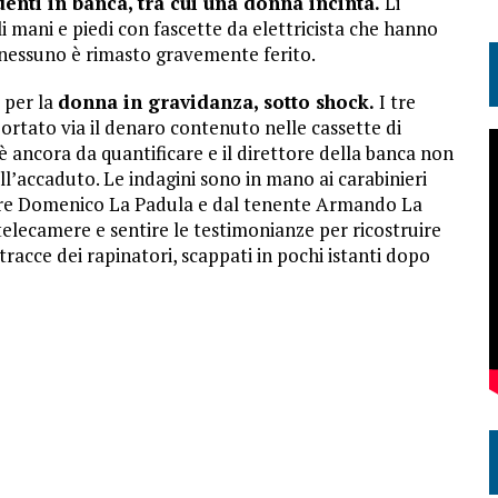
enti in banca, tra cui una donna incinta.
Li
i mani e piedi con fascette da elettricista che hanno
na nessuno è rimasto gravemente ferito.
 per la
donna in gravidanza, sotto shock.
I tre
portato via il denaro contenuto nelle cassette di
a è ancora da quantificare e il direttore della banca non
l’accaduto. Le indagini sono in mano ai carabinieri
ore Domenico La Padula e dal tenente Armando La
e telecamere e sentire le testimonianze per ricostruire
 tracce dei rapinatori, scappati in pochi istanti dopo