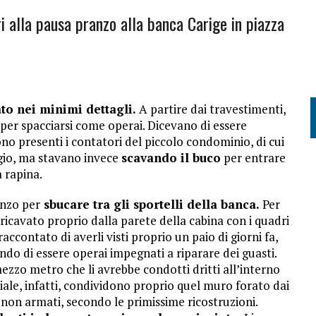
ri alla pausa pranzo alla banca Carige in piazza
ato nei minimi dettagli.
A partire dai travestimenti,
er spacciarsi come operai. Dicevano di essere
no presenti i contatori del piccolo condominio, di cui
agio, ma stavano invece
scavando il buco
per entrare
a rapina.
anzo per
sbucare tra gli sportelli della banca.
Per
ricavato proprio dalla parete della cabina con i quadri
accontato di averli visti proprio un paio di giorni fa,
do di essere operai impegnati a riparare dei guasti.
zo metro che li avrebbe condotti dritti all’interno
iliale, infatti, condividono proprio quel muro forato dai
a non armati, secondo le primissime ricostruzioni.