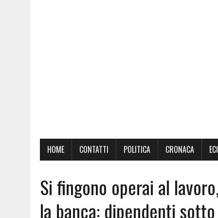
HOME
CONTATTI
POLITICA
CRONACA
EC
Si fingono operai al lavor
la banca: dipendenti sott