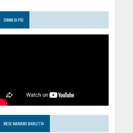
DIMMI DI PIÙ
MESE MARIANO BARLETTA