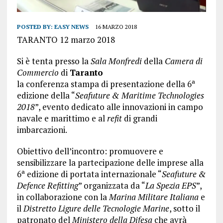
POSTED BY:
EASY NEWS
16 MARZO 2018
TARANTO 12 marzo 2018
Si è tenta presso la
Sala Monfredi
della
Camera di
Commercio
di
Taranto
la conferenza stampa di presentazione della 6ª
edizione della “
Seafuture & Maritime Technologies
2018
”, evento dedicato alle innovazioni in campo
navale e marittimo e al
refit
di grandi
imbarcazioni.
Obiettivo dell’incontro: promuovere e
sensibilizzare la partecipazione delle imprese alla
6ª edizione di portata internazionale “
Seafuture &
Defence Refitting
” organizzata da “
La Spezia EPS
”,
in collaborazione con la
Marina Militare Italiana
e
il
Distretto Ligure delle Tecnologie Marine
, sotto il
patronato del
Ministero della Difesa
che avrà