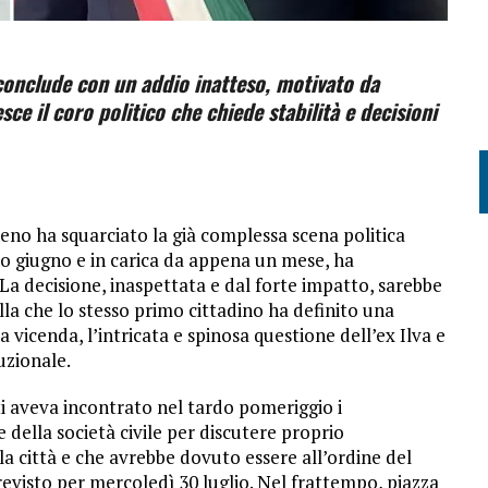
onclude con un addio inatteso, motivato da
resce il coro politico che chiede stabilità e decisioni
reno ha squarciato la già complessa scena politica
orso giugno e in carica da appena un mese, ha
La decisione, inaspettata e dal forte impatto, sarebbe
lla che lo stesso primo cittadino ha definito una
la vicenda, l’intricata e spinosa questione dell’ex Ilva e
uzionale.
tti aveva incontrato nel tardo pomeriggio i
 della società civile per discutere proprio
la città e che avrebbe dovuto essere all’ordine del
visto per mercoledì 30 luglio. Nel frattempo, piazza