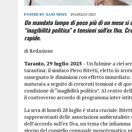
POSTED BY:
EASY NEWS
29 LUGLIO 2025
Un mandato lampo di poco più di un mese si c
“inagibilità politica” e tensioni sull’ex Ilva. C
rapide.
di Redazione
Taranto, 29 luglio 2025
– Un fulmine a ciel se
tarantina: il sindaco Piero Bitetti, eletto lo sc
rassegnato le dimissioni con effetto immediato. 
maturata a seguito di crescenti tensioni e di que
condizione di “inagibilità politica”. Al centro del
il controverso accordo di programma inter-istit
La sera di lunedì 28 luglio è stata cruciale. Bite
rappresentanti delle associazioni ambientaliste e
dell’accordo sull’ex Ilva, un tema che infiamma 
giorno del consiglio comunale monotematico pre