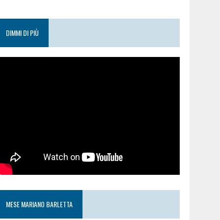
DIMMI DI PIÙ
MESE MARIANO BARLETTA