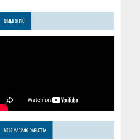
DIMMI DI PIÙ
MESE MARIANO BARLETTA