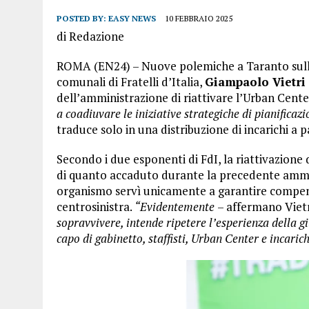
POSTED BY:
EASY NEWS
10 FEBBRAIO 2025
di Redazione
ROMA (EN24) – Nuove polemiche a Taranto sulla g
comunali di Fratelli d’Italia,
Giampaolo Vietri
dell’amministrazione di riattivare l’Urban Cent
a coadiuvare le iniziative strategiche di pianifica
traduce solo in una distribuzione di incarichi a
Secondo i due esponenti di FdI, la riattivazion
di quanto accaduto durante la precedente ammin
organismo servì unicamente a garantire compensi 
centrosinistra.
“Evidentemente
– affermano Viet
sopravvivere, intende ripetere l’esperienza della 
capo di gabinetto, staffisti, Urban Center e incarich