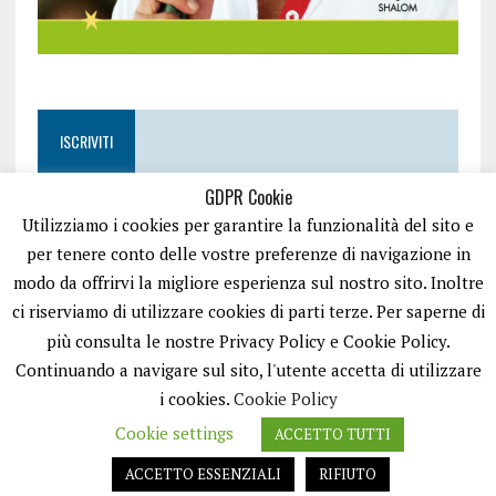
ISCRIVITI
GDPR Cookie
Utilizziamo i cookies per garantire la funzionalità del sito e
per tenere conto delle vostre preferenze di navigazione in
modo da offrirvi la migliore esperienza sul nostro sito. Inoltre
ci riserviamo di utilizzare cookies di parti terze. Per saperne di
più consulta le nostre Privacy Policy e Cookie Policy.
Continuando a navigare sul sito, l'utente accetta di utilizzare
i cookies.
Cookie Policy
Cookie settings
ACCETTO TUTTI
EASYNEWS24 È UN PORTALE GESTITO DA FRANCESCO TV - PARTITA IVA
08792490727 - TESTATA GIORNALISTICA REGISTRATA PRESSO IL TRIBUNALE
ACCETTO ESSENZIALI
RIFIUTO
DI TRANI RG N.256/2018 MOD.21/12/2023. TUTTI I DIRITTI RISERVATI.