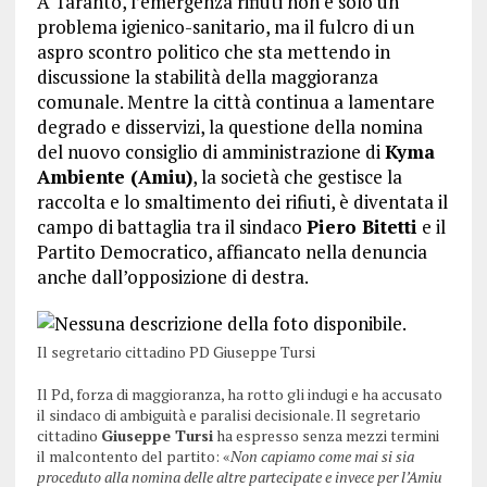
A Taranto, l’emergenza rifiuti non è solo un
problema igienico-sanitario, ma il fulcro di un
aspro scontro politico che sta mettendo in
discussione la stabilità della maggioranza
comunale. Mentre la città continua a lamentare
degrado e disservizi, la questione della nomina
del nuovo consiglio di amministrazione di
Kyma
Ambiente (Amiu)
, la società che gestisce la
raccolta e lo smaltimento dei rifiuti, è diventata il
campo di battaglia tra il sindaco
Piero Bitetti
e il
Partito Democratico, affiancato nella denuncia
anche dall’opposizione di destra.
Il segretario cittadino PD Giuseppe Tursi
Il Pd, forza di maggioranza, ha rotto gli indugi e ha accusato
il sindaco di ambiguità e paralisi decisionale. Il segretario
cittadino
Giuseppe Tursi
ha espresso senza mezzi termini
il malcontento del partito: «
Non capiamo come mai si sia
proceduto alla nomina delle altre partecipate e invece per l’Amiu