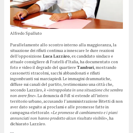
Alfredo Spalluto
Parallelamente allo scontro interno alla maggioranza, la
situazione dei rifiuti continua a innescare le dure reazioni
dell’opposizione.
Luca Lazzàro
, ex candidato sindaco e
attuale consigliere di Fratelli d’Italia, ha documentato con
foto e video il degrado del quartiere
Tamburi
, mostrando
cassonetti stracolmi, sacchi abbandonati e rifiuti
ingombranti sui marciapiedi. Le immagini drammatiche,
diffuse sui canali del partito, testimoniano una città che,
secondo Lazzàro, è «
intrappolata in una situazione che sembra
non avere fine
». La denuncia di FdI si estende all’intero
territorio urbano, accusando l’amministrazione Bitetti di non
aver dato seguito ai proclami e alle promesse fatte in
campagna elettorale. «
Le promesse di cambiamento e i piani
annunciati non hanno prodotto alcun risultato visibile
», ha
dichiarato Lazzàro.