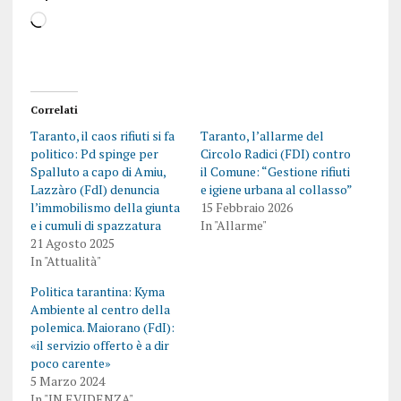
Correlati
Taranto, il caos rifiuti si fa
Taranto, l’allarme del
politico: Pd spinge per
Circolo Radici (FDI) contro
Spalluto a capo di Amiu,
il Comune: “Gestione rifiuti
Lazzàro (FdI) denuncia
e igiene urbana al collasso”
l’immobilismo della giunta
15 Febbraio 2026
e i cumuli di spazzatura
In "Allarme"
21 Agosto 2025
In "Attualità"
Politica tarantina: Kyma
Ambiente al centro della
polemica. Maiorano (FdI):
«il servizio offerto è a dir
poco carente»
5 Marzo 2024
In "IN EVIDENZA"