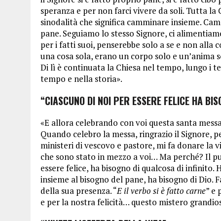
speranza e per non farci vivere da soli. Tutta la
sinodalità che significa camminare insieme. Ca
pane. Seguiamo lo stesso Signore, ci alimentiamo
per i fatti suoi, penserebbe solo a se e non alla 
una cosa sola, erano un corpo solo e un’anima so
Di lì è continuata la Chiesa nel tempo, lungo i t
tempo e nella storia».
“CIASCUNO DI NOI PER ESSERE FELICE HA BIS
«E allora celebrando con voi questa santa mess
Quando celebro la messa, ringrazio il Signore, pe
ministeri di vescovo e pastore, mi fa donare la v
che sono stato in mezzo a voi… Ma perché? Il pu
essere felice, ha bisogno di qualcosa di infinito
insieme al bisogno del pane, ha bisogno di Dio. F
della sua presenza. “
E il verbo si è fatto carne
” e 
e per la nostra felicità… questo mistero grandio