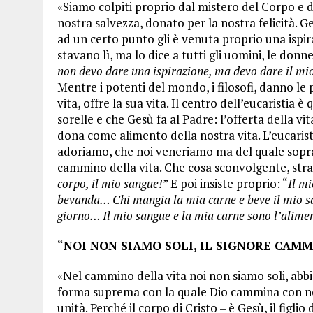
«Siamo colpiti proprio dal mistero del Corpo e 
nostra salvezza, donato per la nostra felicità. G
ad un certo punto gli è venuta proprio una ispir
stavano lì, ma lo dice a tutti gli uomini, le donne 
non devo dare una ispirazione, ma devo dare il mio
Mentre i potenti del mondo, i filosofi, danno le p
vita, offre la sua vita. Il centro dell’eucaristia è 
sorelle e che Gesù fa al Padre: l’offerta della vita 
dona come alimento della nostra vita. L’eucaristi
adoriamo, che noi veneriamo ma del quale sopra
cammino della vita. Che cosa sconvolgente, strao
corpo, il mio sangue!
” E poi insiste proprio: “
Il m
bevanda… Chi mangia la mia carne e beve il mio sang
giorno… Il mio sangue e la mia carne sono l’aliment
“NOI NON SIAMO SOLI, IL SIGNORE CAMM
«Nel cammino della vita noi non siamo soli, abb
forma suprema con la quale Dio cammina con noi 
unità. Perché il corpo di Cristo – è Gesù, il figlio