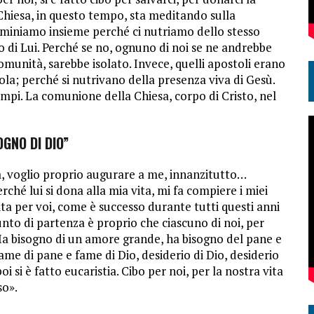
 Chiesa, in questo tempo, sta meditando sulla
mminiamo insieme perché ci nutriamo dello stesso
 di Lui. Perché se no, ognuno di noi se ne andrebbe
comunità, sarebbe isolato. Invece, quelli apostoli erano
la; perché si nutrivano della presenza viva di Gesù.
empi. La comunione della Chiesa, corpo di Cristo, nel
OGNO DI DIO”
a, voglio proprio augurare a me, innanzitutto…
rché lui si dona alla mia vita, mi fa compiere i miei
ita per voi, come è successo durante tutti questi anni
nto di partenza è proprio che ciascuno di noi, per
. Ha bisogno di un amore grande, ha bisogno del pane e
ame di pane e fame di Dio, desiderio di Dio, desiderio
poi si è fatto eucaristia. Cibo per noi, per la nostra vita
so».