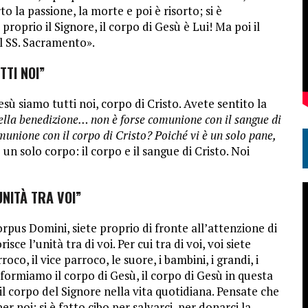
 la passione, la morte e poi è risorto; si è
È proprio il Signore, il corpo di Gesù è Lui! Ma poi il
el SS. Sacramento».
TTI NOI”
esù siamo tutti noi, corpo di Cristo. Avete sentito la
e della benedizione… non è forse comunione con il sangue di
munione con il corpo di Cristo? Poiché vi è un solo pane,
 un solo corpo: il corpo e il sangue di Cristo. Noi
NITÀ TRA VOI”
rpus Domini, siete proprio di fronte all’attenzione di
ce l’unità tra di voi. Per cui tra di voi, voi siete
oco, il vice parroco, le suore, i bambini, i grandi, i
i formiamo il corpo di Gesù, il corpo di Gesù in questa
 il corpo del Signore nella vita quotidiana. Pensate che
per noi; si è fatto cibo per salvarci, per donarci la