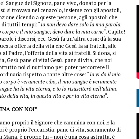
del Sangue del Signore, pane vivo, donato per la
esù si trovava nel cenacolo, insieme con gli apostoli,
azione dicendo a queste persone, agli apostoli che
di tutti i tempi: “
Io non devo dare solo la mia parola,
 corpo e il mio sangue; devo dare la mia carne
“. Capite!
arole i discorsi, ecc. Gesù fa un’altra cosa: dà la sua
questa offerta della vita che Gesù fa ai fratelli, alle
al Padre, l’offerta della vita ai fratelli. Si dona, si
a, Gesù pane di vita! Gesù, pane di vita, che noi
ttutto noi ci nutriamo per poter percorrere il
rdinaria rispetto a tante altre cose: “
Io vi do il mio
io corpo è veramente cibo, il mio sangue è veramente
ue ha la vita eterna, e io lo risusciterò nell’ultimo
o della vita, in questa vita e per la vita eterna
“.
INA CON NOI”
iamo proprio il Signore che cammina con noi. E la
è proprio l’eucaristia: pane di vita, sacramento di
 di Maria, è proprio lui – non è una cosa astratta, è