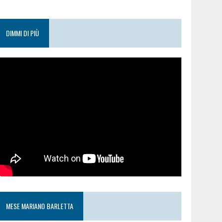
DIMMI DI PIÙ
MESE MARIANO BARLETTA