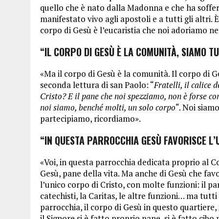
quello che è nato dalla Madonna e che ha sofferto
manifestato vivo agli apostoli e a tutti gli altri. 
corpo di Gesù è l’eucaristia che noi adoriamo n
“IL CORPO DI GESÙ È LA COMUNITÀ, SIAMO TU
«Ma il corpo di Gesù è la comunità. Il corpo di G
seconda lettura di san Paolo: “
Fratelli, il calic
Cristo? E il pane che noi spezziamo, non è forse co
noi siamo, benché molti, un solo corpo
“. Noi siamo
partecipiamo, ricordiamo».
“IN QUESTA PARROCCHIA GESÙ FAVORISCE L’U
«Voi, in questa parrocchia dedicata proprio al Co
Gesù, pane della vita. Ma anche di Gesù che favoris
l’unico corpo di Cristo, con molte funzioni: il parr
catechisti, la Caritas, le altre funzioni… ma tutt
parrocchia, il corpo di Gesù in questo quartiere,
il Signore si è fatto proprio pane, si è fatto cibo 