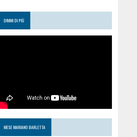
DIMMI DI PIÙ
MESE MARIANO BARLETTA