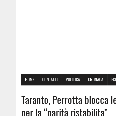
HOME
CONTATTI
POLITICA
CRONACA
EC
Taranto, Perrotta blocca le
per la “parità ristabilita”