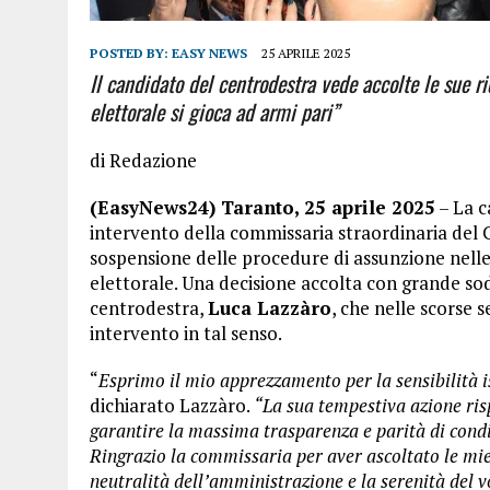
POSTED BY:
EASY NEWS
25 APRILE 2025
Il candidato del centrodestra vede accolte le sue r
elettorale si gioca ad armi pari”
di Redazione
(EasyNews24) Taranto, 25 aprile 2025
– La c
intervento della commissaria straordinaria de
sospensione delle procedure di assunzione nelle
elettorale. Una decisione accolta con grande sod
centrodestra,
Luca Lazzàro
, che nelle scorse
intervento in tal senso.
“
Esprimo il mio apprezzamento per la sensibilità 
dichiarato Lazzàro.
“La sua tempestiva azione risp
garantire la massima trasparenza e parità di condi
Ringrazio la commissaria per aver ascoltato le mie
neutralità dell’amministrazione e la serenità del v