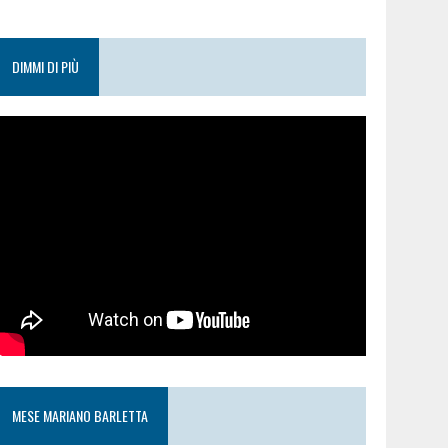
DIMMI DI PIÙ
MESE MARIANO BARLETTA