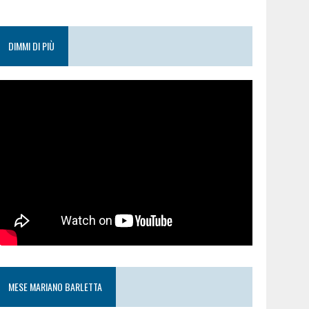
DIMMI DI PIÙ
MESE MARIANO BARLETTA