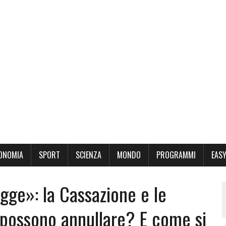
ONOMIA
SPORT
SCIENZA
MONDO
PROGRAMMI
EASY
egge»: la Cassazione e le
 possono annullare? E come si