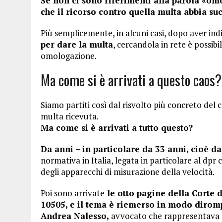
Se non ci sono riferimenti alla parola «om
che il ricorso contro quella multa abbia s
Più semplicemente, in alcuni casi, dopo aver in
per dare la multa
, cercandola in rete è possib
omologazione.
Ma come si è arrivati a questo caos?
Siamo partiti così dal risvolto più concreto del ca
multa ricevuta.
Ma come si è arrivati a tutto questo?
Da anni – in particolare da 33 anni, cioè da
normativa in Italia, legata in particolare al dp
degli apparecchi di misurazione della velocità.
Poi sono arrivate
le otto pagine della Corte 
10505, e il tema è riemerso in modo diromp
Andrea Nalesso,
avvocato che rappresentava sé