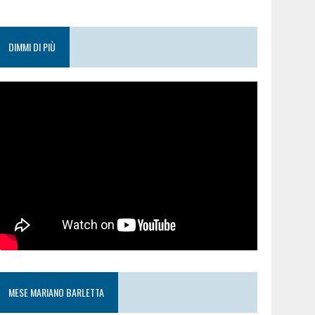
DIMMI DI PIÙ
MESE MARIANO BARLETTA