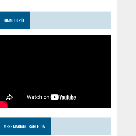
DIMMI DI PIÙ
MESE MARIANO BARLETTA