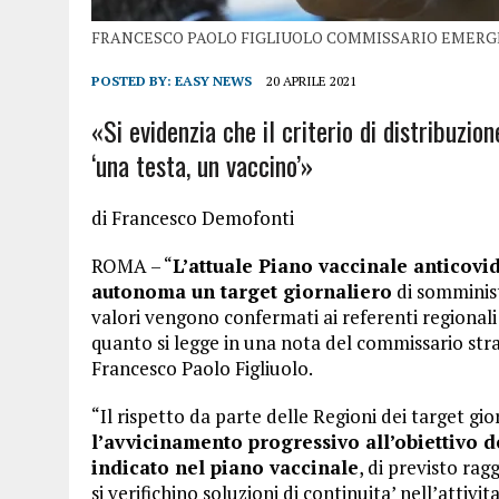
FRANCESCO PAOLO FIGLIUOLO COMMISSARIO EMERG
POSTED BY:
EASY NEWS
20 APRILE 2021
«Si evidenzia che il criterio di distribuzion
‘una testa, un vaccino’»
di
Francesco Demofonti
ROMA – “
L’attuale Piano vaccinale anticovi
autonoma un target giornaliero
di somminist
valori vengono confermati ai referenti regionali d
quanto si legge in una nota del commissario str
Francesco Paolo Figliuolo.
“Il rispetto da parte delle Regioni dei target gio
l’avvicinamento progressivo all’obiettivo 
indicato nel piano vaccinale
, di previsto ra
si verifichino soluzioni di continuita’ nell’attiv