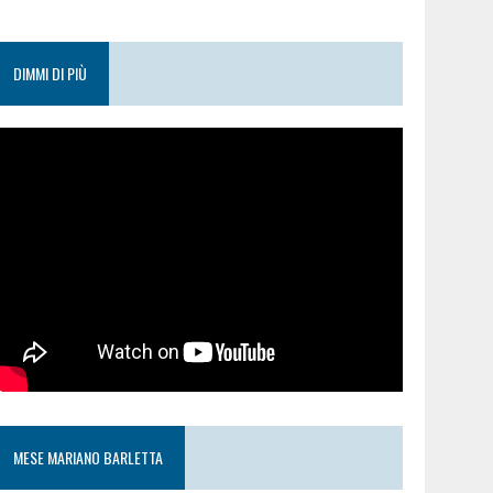
DIMMI DI PIÙ
MESE MARIANO BARLETTA