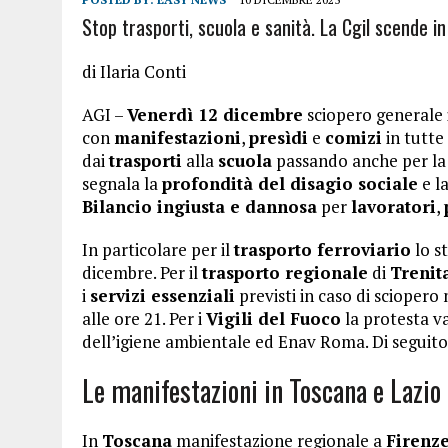
Stop trasporti, scuola e sanità. La Cgil scende in
di Ilaria Conti
AGI –
Venerdì 12 dicembre
sciopero generale 
con
manifestazioni
,
presìdi
e
comizi
in tutte 
dai
trasporti
alla
scuola
passando anche per l
segnala la
profondità del disagio sociale
e l
Bilancio ingiusta e dannosa
per
lavoratori
,
In particolare per il
trasporto ferroviario
lo st
dicembre. Per il
trasporto regionale
di
Trenit
i
servizi essenziali
previsti in caso di sciopero n
alle ore 21. Per i
Vigili del Fuoco
la protesta va
dell’igiene ambientale ed Enav Roma. Di seguito 
Le manifestazioni in Toscana e Lazio
In
Toscana
manifestazione regionale a
Firenz