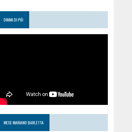
DIMMI DI PIÙ
MESE MARIANO BARLETTA