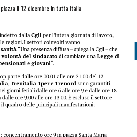
 piazza il 12 dicembre in tutta Italia
indetto dalla
Cgil
per l’intera giornata di lavoro,
le regioni. I settori coinvolti vanno
a
sanità
. “Una presenza diffusa – spiega la Cgil – che
a
volontà del sindacato
di cambiare una
Legge di
pensionati
e
giovani
“.
op parte dalle ore 00.01 alle ore 21.00 del 12
alia
,
Trenitalia Tper
e
Trenord
sono garantiti
ei giorni feriali dalle ore 6 alle ore 9 e dalle ore 18
 dalle ore 9.00 alle ore 13.00. È escluso il settore
il quadro delle principali manifestazioni:
e
; concentramento ore 9 in piazza Santa Maria