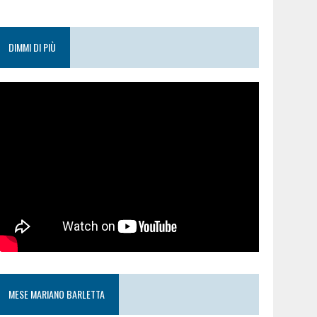
DIMMI DI PIÙ
MESE MARIANO BARLETTA