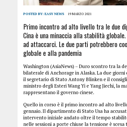
POSTED BY:
EASY NEWS
19 MARZO 2021
Primo incontro ad alto livello tra le due di
Cina è una minaccia alla stabilità globale. 
ad attaccarci. Le due parti potrebbero co
globale e alla pandemia
Washington (AsiaNews) – Duro scontro tra la del
bilaterale di Anchorage in Alaska. La due giorni di
il segretario di Stato Antony Blinken e il consigl
ministro degli Esteri Wang Yi e Yang Jiechi, la m
rappresentano il governo cinese.
Quello in corso è il primo incontro ad alto live
gennaio. Il dipartimento di Stato Usa ha accusato
intervento iniziale andato oltre il tempo stabili
nelle sessioni a porte chiuse la tensione è scesa 