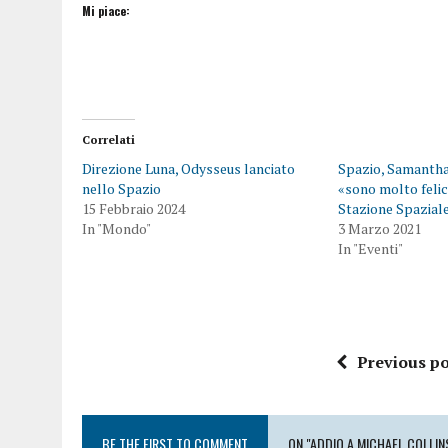
Mi piace:
Correlati
Direzione Luna, Odysseus lanciato
Spazio, Samantha 
nello Spazio
«sono molto felic
15 Febbraio 2024
Stazione Spazial
In "Mondo"
3 Marzo 2021
In "Eventi"
Previous po
BE THE FIRST TO COMMENT
ON "ADDIO A MICHAEL COLLIN