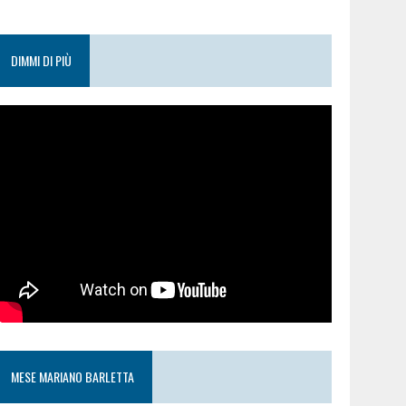
DIMMI DI PIÙ
MESE MARIANO BARLETTA