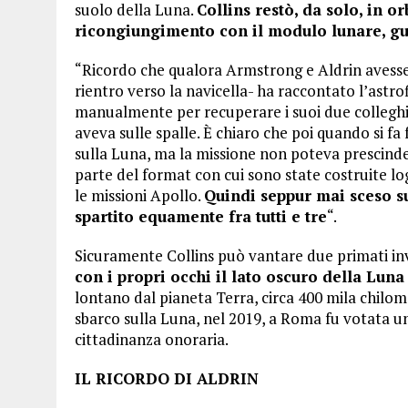
suolo della Luna.
Collins restò, da solo, in o
ricongiungimento con il modulo lunare, guid
“Ricordo che qualora Armstrong e Aldrin avess
rientro verso la navicella- ha raccontato l’astro
manualmente per recuperare i suoi due colleghi.
aveva sulle spalle. È chiaro che poi quando si fa
sulla Luna, ma la missione non poteva prescinder
parte del format con cui sono state costruite l
le missioni Apollo.
Quindi seppur mai sceso su
spartito equamente fra tutti e tre
“.
Sicuramente Collins può vantare due primati inv
con i propri occhi il lato oscuro della Lun
lontano dal pianeta Terra, circa 400 mila chilome
sbarco sulla Luna, nel 2019, a Roma fu votata un
cittadinanza onoraria.
IL RICORDO DI ALDRIN