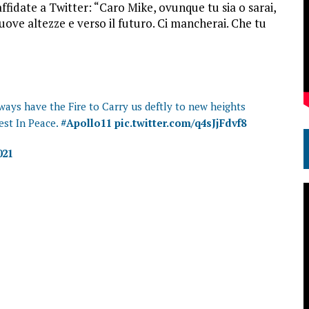
fidate a Twitter: “Caro Mike, ovunque tu sia o sarai,
uove altezze e verso il futuro. Ci mancherai. Che tu
ways have the Fire to Carry us deftly to new heights
est In Peace.
#Apollo11
pic.twitter.com/q4sJjFdvf8
021