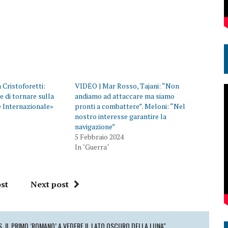
Cristoforetti:
VIDEO | Mar Rosso, Tajani: “Non
e di tornare sulla
andiamo ad attaccare ma siamo
e Internazionale»
pronti a combattere”. Meloni: “Nel
nostro interesse garantire la
navigazione”
5 Febbraio 2024
In "Guerra"
st
Next post
S, IL PRIMO ‘ROMANO’ A VEDERE IL LATO OSCURO DELLA LUNA"