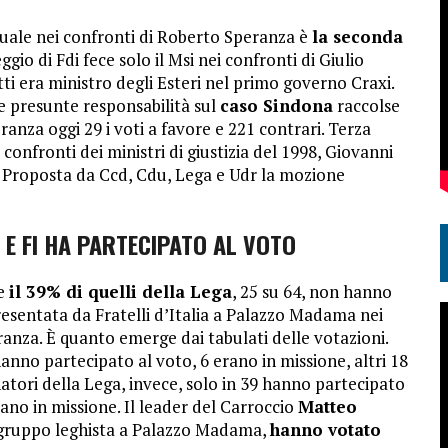
duale nei confronti di Roberto Speranza è
la seconda
eggio di Fdi fece solo il Msi nei confronti di Giulio
tti era ministro degli Esteri nel primo governo Craxi.
le presunte responsabilità sul
caso Sindona
raccolse
ranza oggi 29 i voti a favore e 221 contrari. Terza
 confronti dei ministri di giustizia del 1998, Giovanni
. Proposta da Ccd, Cdu, Lega e Udr la mozione
 E FI HA PARTECIPATO AL VOTO
 e
il 39% di quelli della Lega
, 25 su 64, non hanno
resentata da Fratelli d’Italia a Palazzo Madama nei
anza. È quanto emerge dai tabulati delle votazioni.
nno partecipato al voto, 6 erano in missione, altri 18
atori della Lega, invece, solo in 39 hanno partecipato
ano in missione. Il leader del Carroccio
Matteo
l gruppo leghista a Palazzo Madama,
hanno votato