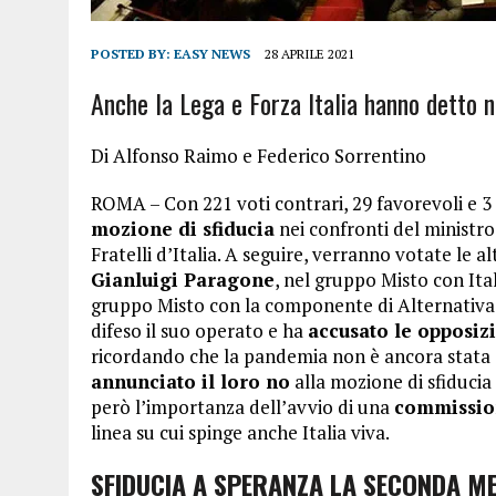
POSTED BY:
EASY NEWS
28 APRILE 2021
Anche la Lega e Forza Italia hanno detto n
Di Alfonso Raimo e Federico Sorrentino
ROMA – Con 221 voti contrari, 29 favorevoli e 3
mozione di sfiducia
nei confronti del ministr
Fratelli d’Italia. A seguire, verranno votate le 
Gianluigi Paragone
, nel gruppo Misto con Ital
gruppo Misto con la componente di Alternativa
difeso il suo operato e ha
accusato le opposiz
ricordando che la pandemia non è ancora stata s
annunciato il loro no
alla mozione di sfiducia 
però l’importanza dell’avvio di una
commission
linea su cui spinge anche Italia viva.
SFIDUCIA A SPERANZA LA SECONDA M