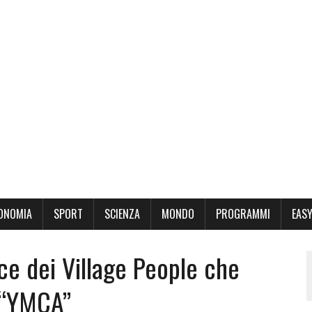
ONOMIA
SPORT
SCIENZA
MONDO
PROGRAMMI
EASY
oce dei Village People che
 “YMCA”