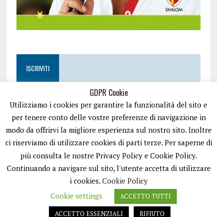
ISCRIVITI
GDPR Cookie
Utilizziamo i cookies per garantire la funzionalità del sito e
per tenere conto delle vostre preferenze di navigazione in
modo da offrirvi la migliore esperienza sul nostro sito. Inoltre
ci riserviamo di utilizzare cookies di parti terze. Per saperne di
più consulta le nostre Privacy Policy e Cookie Policy.
Continuando a navigare sul sito, l'utente accetta di utilizzare
i cookies.
Cookie Policy
Cookie settings
ACCETTO TUTTI
EASYNEWS24 È UN PORTALE GESTITO DA FRANCESCO TV - PARTITA IVA
08792490727 - TESTATA GIORNALISTICA REGISTRATA PRESSO IL TRIBUNALE
ACCETTO ESSENZIALI
RIFIUTO