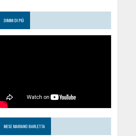
DIMMI DI PIÙ
MESE MARIANO BARLETTA