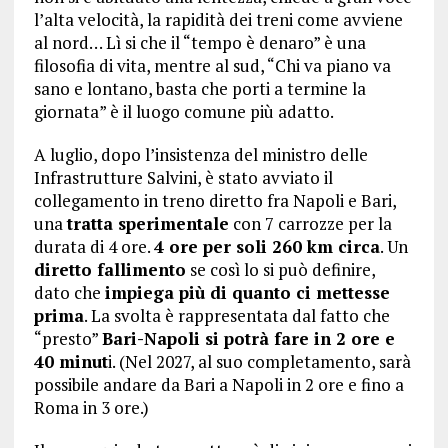
l’alta velocità, la rapidità dei treni come avviene
al nord… Lì si che il “tempo è denaro” è una
filosofia di vita, mentre al sud, “Chi va piano va
sano e lontano, basta che porti a termine la
giornata” è il luogo comune più adatto.
A luglio, dopo l’insistenza del ministro delle
Infrastrutture Salvini, è stato avviato il
collegamento in treno diretto fra Napoli e Bari,
una
tratta sperimentale
con 7 carrozze per la
durata di 4 ore.
4 ore per soli 260 km circa
. Un
diretto fallimento
se così lo si può definire,
dato che
impiega più di quanto ci mettesse
prima
. La svolta è rappresentata dal fatto che
“presto”
Bari-Napoli si potrà fare in 2 ore e
40 minut
i. (Nel 2027, al suo completamento, sarà
possibile andare da Bari a Napoli in 2 ore e fino a
Roma in 3 ore.)