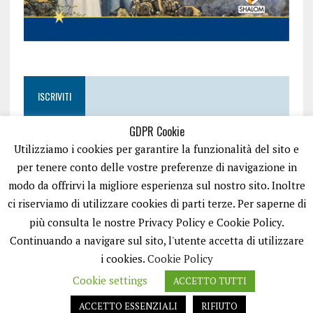
ISCRIVITI
GDPR Cookie
Utilizziamo i cookies per garantire la funzionalità del sito e
per tenere conto delle vostre preferenze di navigazione in
modo da offrirvi la migliore esperienza sul nostro sito. Inoltre
ci riserviamo di utilizzare cookies di parti terze. Per saperne di
più consulta le nostre Privacy Policy e Cookie Policy.
Continuando a navigare sul sito, l'utente accetta di utilizzare
i cookies.
Cookie Policy
Cookie settings
ACCETTO TUTTI
EASYNEWS24 È UN PORTALE GESTITO DA FRANCESCO TV - PARTITA IVA
08792490727 - TESTATA GIORNALISTICA REGISTRATA PRESSO IL TRIBUNALE
ACCETTO ESSENZIALI
RIFIUTO