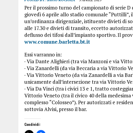
Per il prossimo turno del campionato di serie D
giovedì 6 aprile allo stadio comunale “Puttilli”,
un’ordinanza dirigenziale, istituente divieti di s
alle 17.30 e divieti di transito, eccetto autorizzat
deflusso dei tifosi dall’impianto sportivo. Il pr
www.comune.barletta.bt.it
Essi varranno in:
· Via Dante Alighieri (tra via Manzoni e via Vitt
· Via Zanardelli (da via Beccaria a via Vittorio V
· Via Vittorio Veneto (da via Zanardelli a via Bar
unicamente dall’intersezione tra via Vittorio Ve
· Via Da Vinci (tra i civici 13 e 1, tratto costegg
Vittorio Veneto (tra il civico 40 della medesima vi
complesso “Colosseo”). Per autorizzati e residenti
sottovia Alvisi, presso il bar.
Condividi: