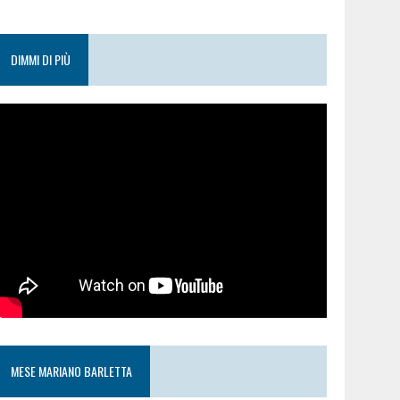
DIMMI DI PIÙ
MESE MARIANO BARLETTA