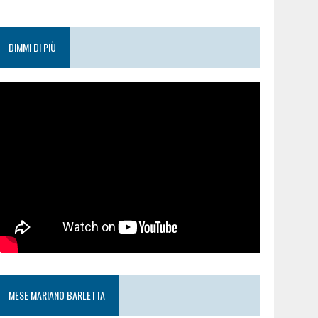
DIMMI DI PIÙ
MESE MARIANO BARLETTA