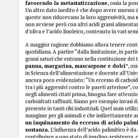
favorendo la metastatizzazione
, ossia la pos
Un altro dato inedito è che dopo avere smesso di
queste non riducevano la loro aggressività, ma
non avviene però con altri acidi grassi alimentar
d’oliva e l’acido linoleico, contenuto in vari semi
A maggior ragione dobbiamo allora tenere conto 
quotidiana. A partire “dalla limitazione, in parti
grassi saturi che entrano nella costituzione dei t
panna, margarina, mascarpone e dolci
”, os
in Scienza dell’alimentazione e docente all’Unive
ancora poco evidenziato: “Un eccesso di carboidr
tra i più aggressivi contro le pareti arteriose”, 
negli alimenti citati prima, bisogna fare attenz
carboidrati raffinati. Siamo per esempio invasi d
presente in tanti cibi industriali. Quel mais util
mangime per gli animali e che indirettamente a
un inquinamento da eccesso di acido palmit
sostanza.
L’influenza dell’acido palimitico è da
contribuisce a uno stato di insulino-resistenza,