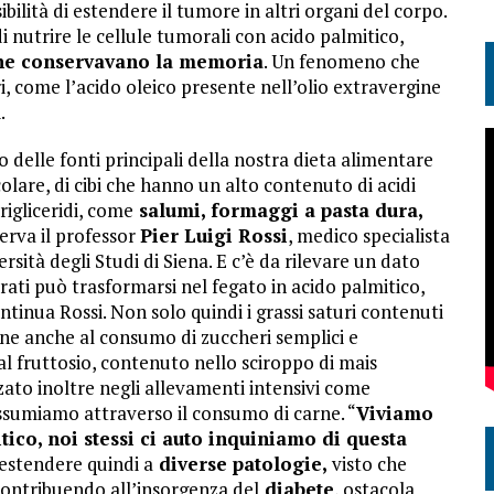
sibilità di estendere il tumore in altri organi del corpo.
 nutrire le cellule tumorali con acido palmitico,
ne conservavano la memoria
. Un fenomeno che
i, come l’acido oleico presente nell’olio extravergine
.
delle fonti principali della nostra dieta alimentare
colare, di cibi che hanno un alto contenuto di acidi
rigliceridi, come
salumi, formaggi a pasta dura,
serva il professor
Pier Luigi Rossi
, medico specialista
rsità degli Studi di Siena. E c’è da rilevare un dato
ati può trasformarsi nel fegato in acido palmitico,
continua Rossi. Non solo quindi i grassi saturi contenuti
ione anche al consumo di zuccheri semplici e
al fruttosio, contenuto nello sciroppo di mais
izzato inoltre negli allevamenti intensivi come
ssumiamo attraverso il consumo di carne. “
Viviamo
ico, noi stessi ci auto inquiniamo di questa
 estendere quindi a
diverse patologie,
visto che
 contribuendo all’insorgenza del
diabete
, ostacola