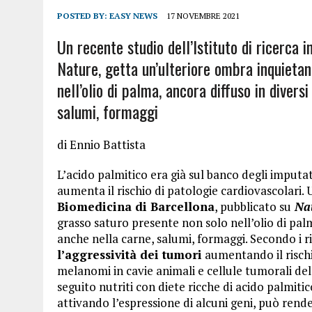
POSTED BY:
EASY NEWS
17 NOVEMBRE 2021
Un recente studio dell’Istituto di ricerca 
Nature, getta un’ulteriore ombra inquieta
nell’olio di palma, ancora diffuso in divers
salumi, formaggi
di Ennio Battista
L’acido palmitico era già sul banco degli imputa
aumenta il rischio di patologie cardiovascolari. 
Biomedicina di Barcellona
, pubblicato su
Nat
grasso saturo presente non solo nell’olio di palm
anche nella carne, salumi, formaggi. Secondo i r
l’aggressività dei tumori
aumentando il rischio
melanomi in cavie animali e cellule tumorali del
seguito nutriti con diete ricche di acido palmit
attivando l’espressione di alcuni geni, può rend