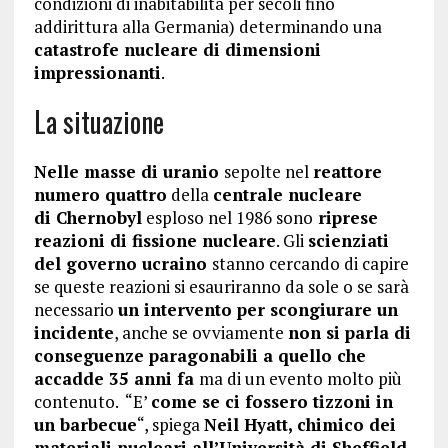
condizioni di inabitabilità per secoli fino
addirittura alla Germania) determinando una
catastrofe nucleare di dimensioni
impressionanti
.
La situazione
Nelle masse di uranio
sepolte nel
reattore
numero quattro
della
centrale nucleare
di Chernobyl
esploso nel 1986 sono
riprese
reazioni di fissione nucleare
. Gli
scienziati
del governo ucraino
stanno cercando di capire
se queste reazioni si esauriranno da sole o se sarà
necessario
un intervento per scongiurare un
incidente
, anche se ovviamente
non si parla di
conseguenze paragonabili a quello che
accadde 35 anni fa
ma di un evento molto più
contenuto. “E’
come se ci fossero tizzoni in
un barbecue
“, spiega
Neil Hyatt, chimico dei
materiali nucleari all’Università di Sheffield
,