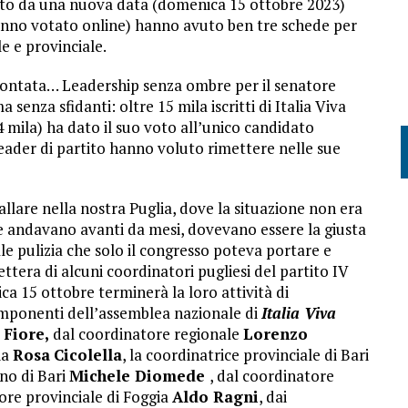
nato da una nuova data (domenica 15 ottobre 2023)
 hanno votato online) hanno avuto ben tre schede per
e e provinciale.
scontata… Leadership senza ombre per il senatore
enza sfidanti: oltre 15 mila iscritti di Italia Viva
4 mila) ha dato il suo voto all’unico candidato
 leader di partito hanno voluto rimettere nelle sue
llare nella nostra Puglia, dove la situazione non era
che andavano avanti da mesi, dovevano essere la giusta
e pulizia che solo il congresso poteva portare e
ttera di alcuni coordinatori pugliesi del partito IV
a 15 ottobre terminerà la loro attività di
 componenti dell’assemblea nazionale di
Italia Viva
 Fiore,
dal coordinatore regionale
Lorenzo
ia
Rosa
Cicolella
, la coordinatrice provinciale di Bari
no di Bari
Michele Diomede
, dal coordinatore
tore provinciale di Foggia
Aldo Ragni
, dai