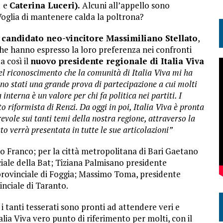
i
e
Caterina Luceri).
Alcuni all’appello sono
 Voglia di mantenere calda la poltrona?
l
candidato neo-vincitore Massimiliano Stellato
,
 che hanno espresso la loro preferenza nei confronti
a così il
nuovo presidente regionale di Italia Viva
el riconoscimento che la comunità di Italia Viva mi ha
ono stati una grande prova di partecipazione a cui molti
interna è un valore per chi fa politica nei partiti. I
o riformista di Renzi. Da oggi in poi, Italia Viva è pronta
evole sui tanti temi della nostra regione, attraverso la
to verrà presentata in tutte le sue articolazioni”
ano Franco; per la città metropolitana di Bari Gaetano
iale della Bat; Tiziana Palmisano presidente
 provinciale di Foggia; Massimo Toma, presidente
inciale di Taranto.
i tanti tesserati sono pronti ad attendere veri e
ia Viva vero punto di riferimento per molti, con il