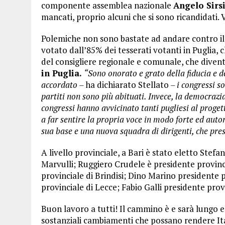
componente assemblea nazionale
Angelo Sirs
mancati, proprio alcuni che si sono ricandidati.
Polemiche non sono bastate ad andare contro i
votato dall’85% dei tesserati votanti in Puglia,
del consigliere regionale e comunale, che divent
in Puglia.
“Sono onorato e grato della fiducia e d
accordato –
ha dichiarato Stellato
– i congressi s
partiti non sono più abituati. Invece, la democrazia 
congressi hanno avvicinato tanti pugliesi al progett
a far sentire la propria voce in modo forte ed autor
sua base e una nuova squadra di dirigenti, che pres
A livello provinciale, a Bari è stato eletto Stef
Marvulli; Ruggiero Crudele è presidente provinc
provinciale di Brindisi; Dino Marino presidente
provinciale di Lecce; Fabio Galli presidente prov
Buon lavoro a tutti! Il cammino è e sarà lungo e 
sostanziali cambiamenti che possano rendere Ital