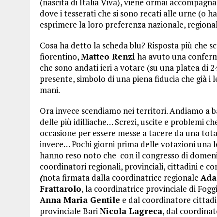
(nascita di Italia Viva), viene ormai accompag
dove i tesserati che si sono recati alle urne (o
esprimere la loro preferenza nazionale, regional
Cosa ha detto la scheda blu? Risposta più che 
fiorentino,
Matteo Renzi
ha avuto una conferma s
che sono andati ieri a votare (su una platea di 2
presente, simbolo di una piena fiducia che già i
mani.
Ora invece scendiamo nei territori. Andiamo a ba
delle più idilliache… Screzi, uscite e problemi 
occasione per essere messe a tacere da una total
invece… Pochi giorni prima delle votazioni una le
hanno reso noto che con il congresso di domenic
coordinatori regionali, provinciali, cittadini e
(
nota firmata dalla coordinatrice regionale
Ada
Frattarolo
, la coordinatrice provinciale di Fogg
Anna Maria Gentile
e dal coordinatore cittadi
provinciale Bari
Nicola Lagreca
, dal coordina