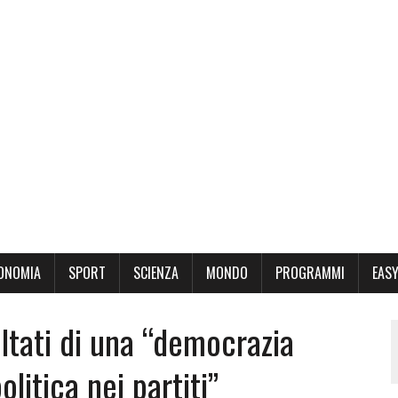
ONOMIA
SPORT
SCIENZA
MONDO
PROGRAMMI
EASY
sultati di una “democrazia
olitica nei partiti”