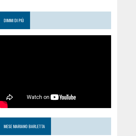
DIMMI DI PIÙ
MESE MARIANO BARLETTA