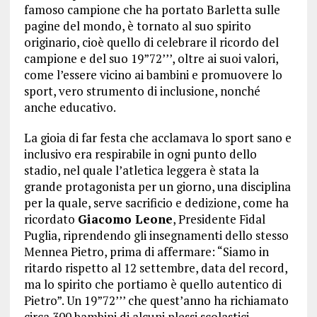
famoso campione che ha portato Barletta sulle
pagine del mondo, è tornato al suo spirito
originario, cioè quello di celebrare il ricordo del
campione e del suo 19”72’’’, oltre ai suoi valori,
come l’essere vicino ai bambini e promuovere lo
sport, vero strumento di inclusione, nonché
anche educativo.
La gioia di far festa che acclamava lo sport sano e
inclusivo era respirabile in ogni punto dello
stadio, nel quale l’atletica leggera è stata la
grande protagonista per un giorno, una disciplina
per la quale, serve sacrificio e dedizione, come ha
ricordato
Giacomo Leone
, Presidente Fidal
Puglia, riprendendo gli insegnamenti dello stesso
Mennea Pietro, prima di affermare: “Siamo in
ritardo rispetto al 12 settembre, data del record,
ma lo spirito che portiamo è quello autentico di
Pietro”. Un 19”72’’’ che quest’anno ha richiamato
circa 300 bambini di alcuni plessi scolastici