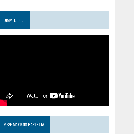
DIMMI DI PIÙ
MESE MARIANO BARLETTA