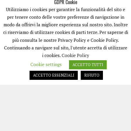
GDPR Cookie
Utilizziamo i cookies per garantire la funzionalità del sito e
per tenere conto delle vostre preferenze di navigazione in
modo da offrirvi la migliore esperienza sul nostro sito. Inoltre
ci riserviamo di utilizzare cookies di parti terze. Per saperne di
ISCRIVITI
più consulta le nostre Privacy Policy e Cookie Policy.
Continuando a navigare sul sito, l'utente accetta di utilizzare
i cookies.
Cookie Policy
Cookie settings
ACCETTO TUTTI
ACCETTO ESSENZIALI
RIFIUTO
EASYNEWS24 È UN PORTALE GESTITO DA FRANCESCO TV - PARTITA IVA
08792490727 - TESTATA GIORNALISTICA REGISTRATA PRESSO IL TRIBUNALE
DI TRANI RG N.256/2018 MOD.21/12/2023. TUTTI I DIRITTI RISERVATI.