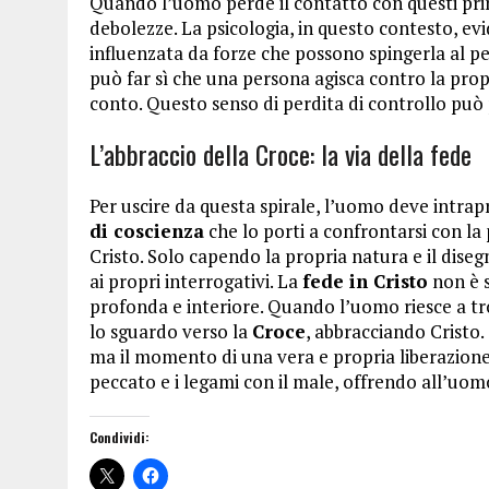
Quando l’uomo perde il contatto con questi princi
debolezze. La psicologia, in questo contesto, 
influenzata da forze che possono spingerla al pe
può far sì che una persona agisca contro la pr
conto. Questo senso di perdita di controllo può 
L’abbraccio della Croce: la via della fede
Per uscire da questa spirale, l’uomo deve intra
di coscienza
che lo porti a confrontarsi con la p
Cristo. Solo capendo la propria natura e il disegn
ai propri interrogativi. La
fede in Cristo
non è 
profonda e interiore. Quando l’uomo riesce a tr
lo sguardo verso la
Croce
, abbracciando Cristo
ma il momento di una vera e propria liberazione.
peccato e i legami con il male, offrendo all’uomo
Condividi: