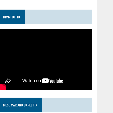
DIMMI DI PIÙ
MESE MARIANO BARLETTA