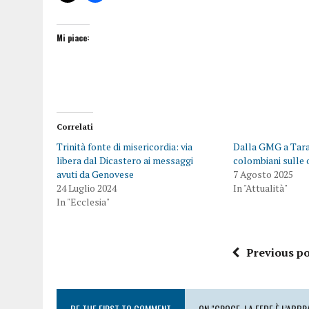
Mi piace:
Correlati
Trinità fonte di misericordia: via
Dalla GMG a Taran
libera dal Dicastero ai messaggi
colombiani sulle 
avuti da Genovese
7 Agosto 2025
24 Luglio 2024
In "Attualità"
In "Ecclesia"
Previous po
BE THE FIRST TO COMMENT
ON "CROCE, LA FEDE È L’ABB