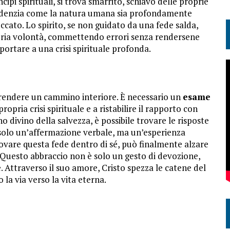
pi spirituali, si trova smarrito, schiavo delle proprie
evidenzia come la natura umana sia profondamente
ccato. Lo spirito, se non guidato da una fede salda,
opria volontà, commettendo errori senza rendersene
portare a una crisi spirituale profonda.
prendere un cammino interiore. È necessario un
esame
ropria crisi spirituale e a ristabilire il rapporto con
o divino della salvezza, è possibile trovare le risposte
solo un’affermazione verbale, ma un’esperienza
ovare questa fede dentro di sé, può finalmente alzare
. Questo abbraccio non è solo un gesto di devozione,
 Attraverso il suo amore, Cristo spezza le catene del
 la via verso la vita eterna.