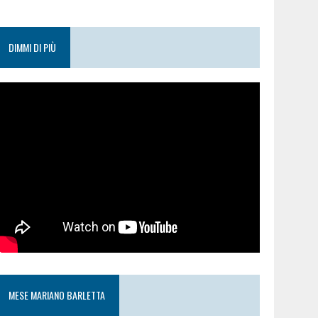
DIMMI DI PIÙ
MESE MARIANO BARLETTA