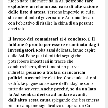
fuoco dato alle micce dalla Asl
potrebbe fare
esplodere un clamoroso caso di alterazione
delle liste d’attesa
. Terreno impervio su cui si
sta cimentando il governatore Antonio Decaro
con l’obiettivo di risalire la china di un pesante
arretrato.
Il lavoro dei commissari si è concluso. E il
faldone è pronto per essere esaminato dagli
investigatori
. Roba assai delicata, fanno capire
dalla Asl. Pane per i denti dei segugi che
potrebbero imbattersi in tracce che
condurrebbero, direttamente o per via
indiretta,
persino a titolari di incarichi
politici
in assemblee elettive. Con quale esito si
vedrà. Le pagine successive dell’indagine sono
tutte da scrivere.
Anche perché, se da un lato
la Asl sembra decisa ad andare avanti,
dall’altro resta cauta
spiegando che è sì emersa
«in un campione significativo di operatori Cup