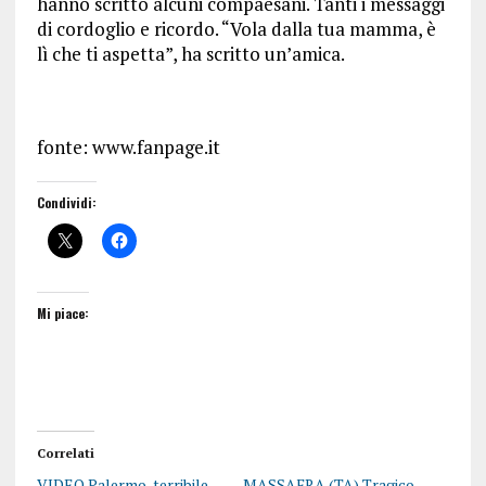
hanno scritto alcuni compaesani. Tanti i messaggi
di cordoglio e ricordo. “Vola dalla tua mamma, è
lì che ti aspetta”, ha scritto un’amica.
fonte: www.fanpage.it
Condividi:
Mi piace:
Correlati
VIDEO Palermo, terribile
MASSAFRA (TA) Tragico