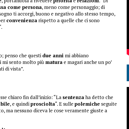
e
, portandola a rivedere
priorità
e
relazioni
. “Di
essa come persona
, meno come personaggio; di
gno ti accorgi, buono e negativo allo stesso tempo,
per
convenienza
rispetto a quelle che ci sono
“.
ro; penso che questi
due anni
mi abbiano
di mi sento molto più
matura
e magari anche un po’
i di vista”.
se chiaro fin dall’inizio: “La
sentenza
ha detto che
bile
, e quindi
prosciolta
“. E sulle
polemiche
seguite
tto, ma nessuno diceva le cose veramente giuste a