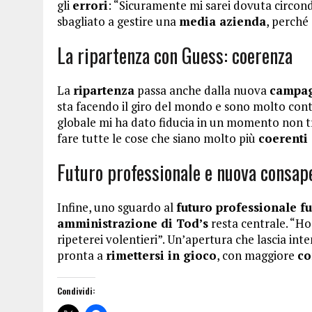
gli
errori
: “Sicuramente mi sarei dovuta circon
sbagliato a gestire una
media azienda
, perché
La ripartenza con Guess: coerenza
La
ripartenza
passa anche dalla nuova
campag
sta facendo il giro del mondo e sono molto con
globale mi ha dato fiducia in un momento non t
fare tutte le cose che siano molto più
coerenti
Futuro professionale e nuova consap
Infine, uno sguardo al
futuro professionale fu
amministrazione di Tod’s
resta centrale. “Ho
ripeterei volentieri”. Un’apertura che lascia in
pronta a
rimettersi in gioco
, con maggiore
co
Condividi: