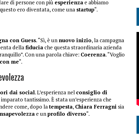
dare di persone con più
esperienza
e abbiamo
 questo ero diventata, come una
startup
“.
na con Guess
. “Sì, è un
nuovo inizio
, la campagna
tenta della
fiducia
che questa straordinaria azienda
ranquillo”. Con una parola chiave:
Coerenza
. “Voglio
 con me
“.
evolezza
ori dai social
. L’esperienza nel
consiglio di
 imparato tantissimo. È stata un’esperienza che
tendere come, dopo la
tempesta
,
Chiara Ferragni
sia
nsapevolezza
e un
profilo diverso
“.