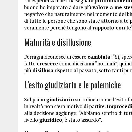
Un’esperienza che l’ha segnata
profondament
buono ho imparato a dare più
valore a me st
negativo che naturalmente nel momento del biso
di tutte le persone che sono state attorno a te 
veramente perché tengono al
rapporto con te
Maturità e disillusione
Ferragni riconosce di essere
cambiata
: “Sì, spe
fatto
crescere
come dieci anni “normali”, quin
più
disillusa
rispetto al passato, sotto tanti punt
L’esito giudiziario e le polemiche
Sul piano
giudiziario
sottolinea come l’esito fos
in realtà non c’era motivo di partire.
Improcedi
alla decisione aggiunge: “Abbiamo sentito di tu
livello
giuridico
, è stato assurdo”.