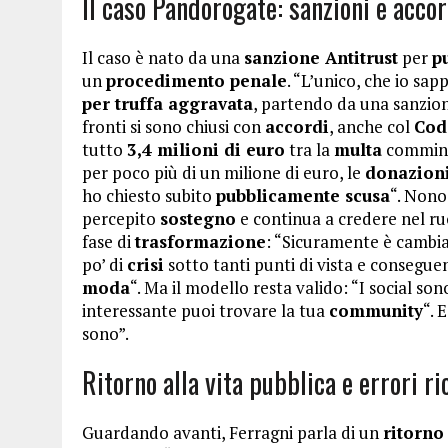
Il caso Pandorogate: sanzioni e accor
Il caso è nato da una
sanzione Antitrust
per
p
un
procedimento penale
. “L’unico, che io sap
per truffa aggravata
, partendo da una sanzione
fronti si sono chiusi con
accordi
, anche col
Cod
tutto
3,4 milioni di euro
tra la
multa
commina
per poco più di un milione di euro, le
donazion
ho chiesto subito
pubblicamente scusa
“. Nono
percepito
sostegno
e continua a credere nel ru
fase di
trasformazione
: “Sicuramente è cambia
po’ di
crisi
sotto tanti punti di vista e consegu
moda
“. Ma il modello resta valido: “I social s
interessante puoi trovare la tua
community
“. 
sono”.
Ritorno alla vita pubblica e errori ri
Guardando avanti, Ferragni parla di un
ritorno