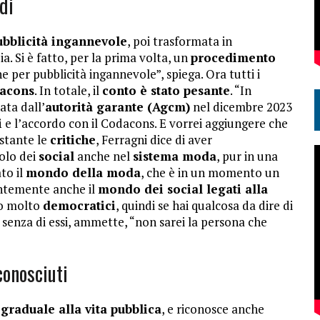
di
ubblicità ingannevole
, poi trasformata in
pia. Si è fatto, per la prima volta, un
procedimento
 per pubblicità ingannevole”, spiega. Ora tutti i
acons
. In totale, il
conto è stato pesante
. “In
ta dall’
autorità garante (Agcm)
nel dicembre 2023
i
e l’accordo con il Codacons. E vorrei aggiungere che
stante le
critiche
, Ferragni dice di aver
olo dei
social
anche nel
sistema moda
, pur in una
to il
mondo della moda
, che è in un momento un
entemente anche il
mondo dei social legati alla
ono molto
democratici
, quindi se hai qualcosa da dire di
E senza di essi, ammette, “non sarei la persona che
conosciuti
 graduale alla vita pubblica
, e riconosce anche