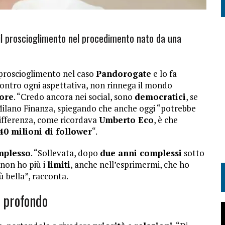
o il proscioglimento nel procedimento nato da una
 proscioglimento nel caso
Pandorogate
e lo fa
Contro ogni aspettativa, non rinnega il mondo
ore
. “Credo ancora nei social, sono
democratici
, se
 Milano Finanza, spiegando che anche oggi “potrebbe
differenza, come ricordava
Umberto Eco
, è che
40 milioni di follower
“.
mplesso
. “Sollevata, dopo
due anni complessi
sotto
 non ho più i
limiti
, anche nell’esprimermi, che ho
ù bella”, racconta.
o profondo