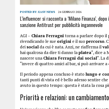
POSTED BY:
EASY NEWS
24 GENNAIO 2026
L’influencer si racconta a ‘Milano Finanza’, dop
sanzione Antitrust per pubblicità ingannevole
AGI –
Chiara Ferragni
torna a parlare dopo il
rivendicando le sue
origini
e il suo
percorso
. 
dei
social
da cui è nata. Anzi, ne riafferma il
val
hai qualcosa da dire ti danno la
platea
“, dice a
nascere una
Chiara Ferragni dai social
“. La 
“invece di quattro amici al bar, si può arrivare a
Il periodo appena concluso è stato
lungo e co
tanti punti di vista ed è bello adesso sentire che
avuto in questo tempo: questa è stata la cosa pi
Priorità e relazioni: un cambiament