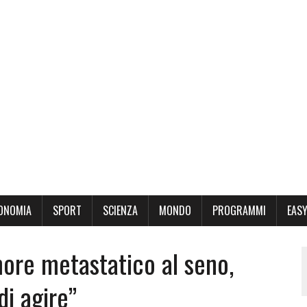
ONOMIA
SPORT
SCIENZA
MONDO
PROGRAMMI
EASY
more metastatico al seno,
di agire”