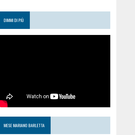
DIMMI DI PIÙ
MESE MARIANO BARLETTA