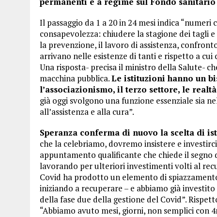
permanenti e a regime sul Fondo sanitario
Il passaggio da 1 a 20 in 24 mesi indica “numeri
consapevolezza: chiudere la stagione dei tagli e 
la prevenzione, il lavoro di assistenza, confronto
arrivano nelle esistenze di tanti e rispetto a cui 
Una risposta- precisa il ministro della Salute- c
macchina pubblica.
Le istituzioni hanno un b
l’associazionismo, il terzo settore, le realt
già oggi svolgono una funzione essenziale sia 
all’assistenza e alla cura”.
Speranza conferma di nuovo la scelta di ist
che la celebriamo, dovremo insistere e investirc
appuntamento qualificante che chiede il segno d
lavorando per ulteriori investimenti volti al recup
Covid ha prodotto un elemento di spiazzamento, 
iniziando a recuperare – e abbiamo già investit
della fase due della gestione del Covid”. Rispett
“Abbiamo avuto mesi, giorni, non semplici con 4m