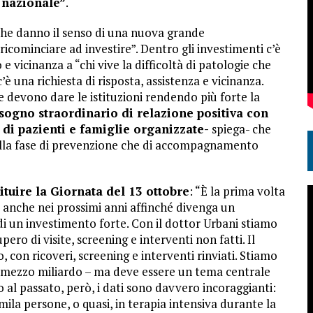
 nazionale”
.
 che danno il senso di una nuova grande
ricominciare ad investire”. Dentro gli investimenti c’è
 e vicinanza a “chi vive la difficoltà di patologie che
c’è una richiesta di risposta, assistenza e vicinanza.
he devono dare le istituzioni rendendo più forte la
isogno straordinario di relazione positiva con
à di pazienti e famiglie organizzate-
spiega- che
nella fase di prevenzione che di accompagnamento
ituire la Giornata del 13 ottobre
: “È la prima volta
i anche nei prossimi anni affinché divenga un
i un investimento forte. Con il dottor Urbani stiamo
ero di visite, screening e interventi non fatti. Il
con ricoveri, screening e interventi rinviati. Stiamo
o mezzo miliardo – ma deve essere un tema centrale
o al passato, però, i dati sono davvero incoraggianti:
ila persone, o quasi, in terapia intensiva durante la