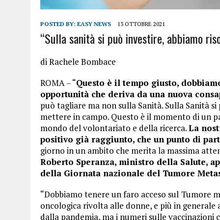
POSTED BY:
EASY NEWS
13 OTTOBRE 2021
“Sulla sanità si può investire, abbiamo ri
di
Rachele Bombace
ROMA – “
Questo è il tempo giusto, dobbiamo
opportunità che deriva da una nuova cons
può tagliare ma non sulla Sanità. Sulla Sanità s
mettere in campo. Questo è il momento di un patt
mondo del volontariato e della ricerca.
La nost
positivo già raggiunto, che un punto di par
giorno in un ambito che merita la massima attenzi
Roberto Speranza, ministro della Salute, 
della Giornata nazionale del Tumore Meta
“Dobbiamo tenere un faro acceso sul
Tumore me
oncologica rivolta alle donne, e più in general
dalla pandemia, ma i numeri sulle vaccinazioni 